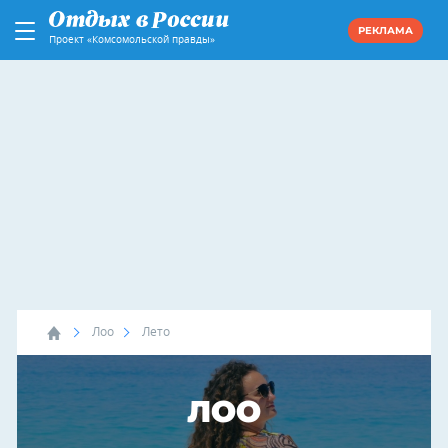
РЕКЛАМА
Проект «Комсомольской правды»
Лоо
Лето
ЛОО