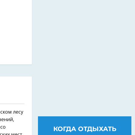
ском лесу
чений,
 со
КОГДА ОТДЫХАТЬ
ских мест