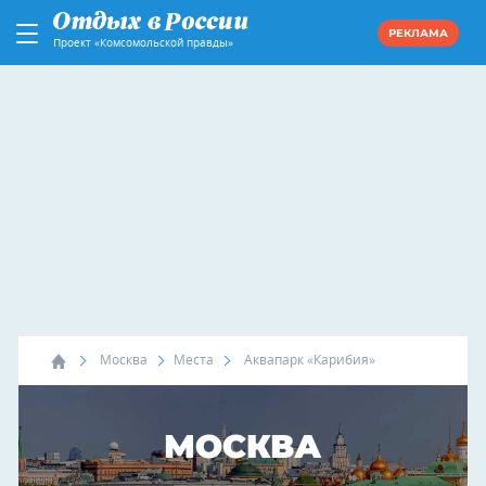
РЕКЛАМА
Проект «Комсомольской правды»
Москва
Места
Аквапарк «Карибия»
МОСКВА