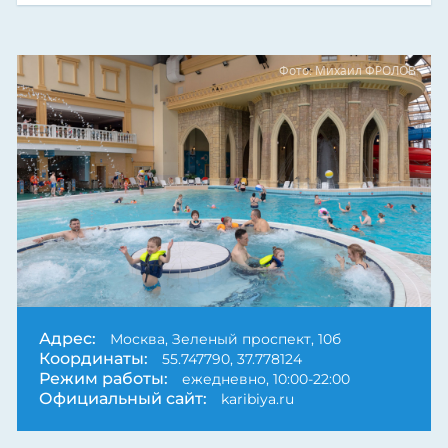
Фото: Михаил ФРОЛОВ
Адрес:
Москва, Зеленый проспект, 10б
Координаты:
55.747790, 37.778124
Режим работы:
ежедневно, 10:00-22:00
Официальный сайт:
karibiya.ru