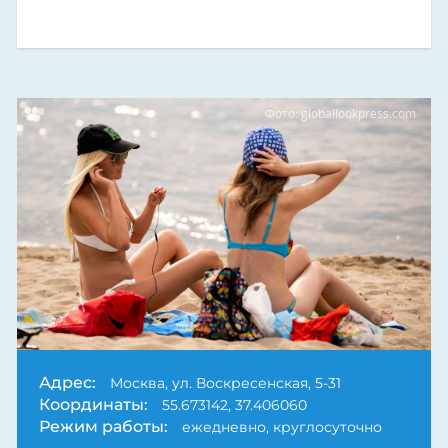
Фото: globallookpress.com
Адрес:
Москва, ул. Воскресенская, 5-31
Координаты:
55.673142, 37.406060
Режим работы:
ежедневно, круглосуточно