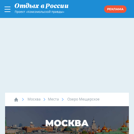
РЕКЛАМА
Проект «Комсомольской правды»
Москва
Места
Озеро Мещерское
МОСКВА