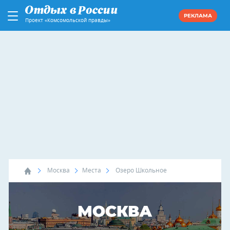
РЕКЛАМА
Проект «Комсомольской правды»
Москва
Места
Озеро Школьное
МОСКВА