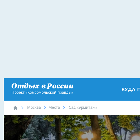
КУДА 
Проект «Комсомольской правды»
Москва
Места
Сад «Эрмитаж»