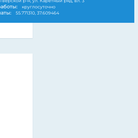
Тверской р-н, ул. Каретный ряд, вл. 3
аботы:
круглосуточно
аты:
55.771310, 37.609464