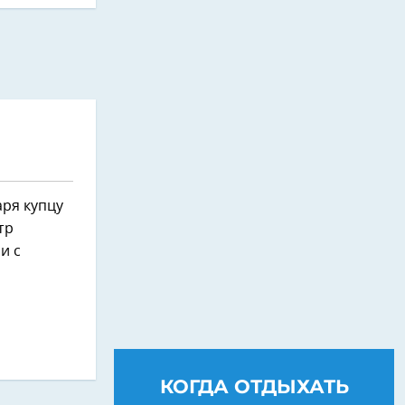
аря купцу
тр
и с
.
КОГДА ОТДЫХАТЬ