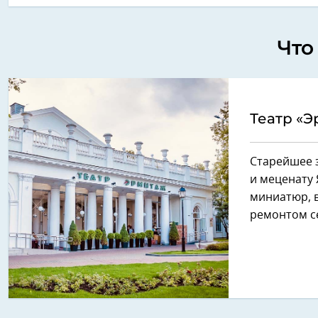
Что
Театр «
Старейшее з
и меценату 
миниатюр, в
ремонтом се