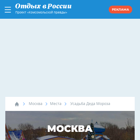
РЕКЛАМА
Проект «Комсомольской правды»
Москва
Места
Усадьба Деда Мороза
МОСКВА