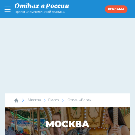
РЕКЛАМА
Проект «Комсомольской правды»
Москва
Places
Отель «Вега»
МОСКВА