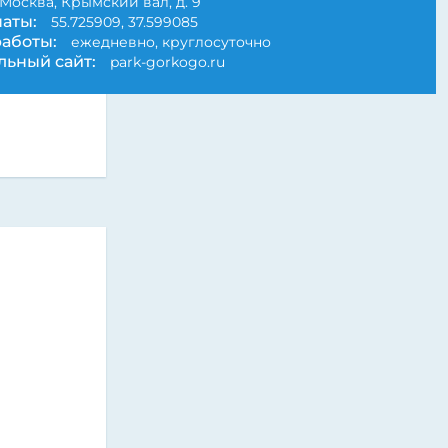
Москва, Крымский вал, д. 9
аты:
55.725909, 37.599085
аботы:
ежедневно, круглосуточно
ьный сайт:
park-gorkogo.ru