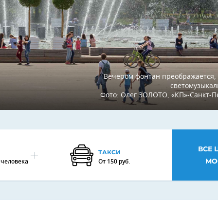
Вечером фонтан преображается,
светомузыкал
Фото: Олег ЗОЛОТО, «КП»-Санкт-П
ВСЕ 
ТАКСИ
МО
а человека
От 150 руб.