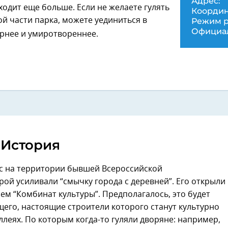
Адрес:
ходит еще больше. Если не желаете гулять
Координ
ой части парка, можете уединиться в
Режим р
Официал
ернее и умиротвореннее.
История
 на территории бывшей Всероссийской
рой усиливали “смычку города с деревней”. Его открыли
ем “Комбинат культуры”. Предполагалось, это будет
щего, настоящие строители которого станут культурно
ллеях. По которым когда-то гуляли дворяне: например,