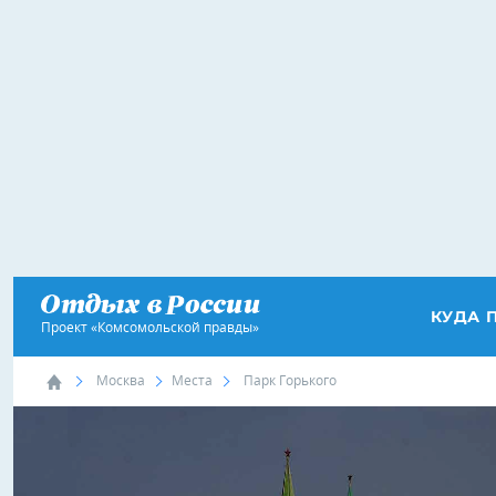
КУДА 
Проект «Комсомольской правды»
Москва
Места
Парк Горького