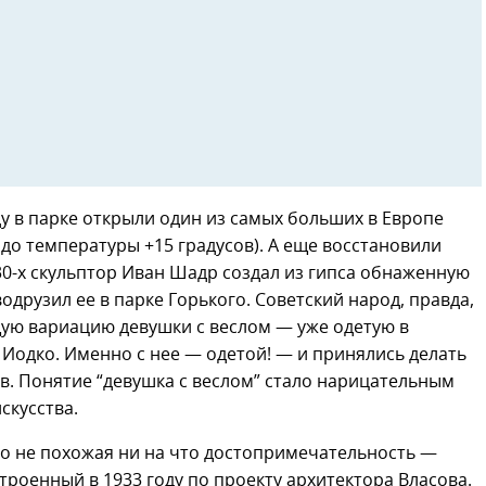
ду в парке открыли один из самых больших в Европе
 до температуры +15 градусов). А еще восстановили
930-х скульптор Иван Шадр создал из гипса обнаженную
одрузил ее в парке Горького. Советский народ, правда,
ую вариацию девушки с веслом — уже одетую в
Иодко. Именно с нее — одетой! — и принялись делать
в. Понятие “девушка с веслом” стало нарицательным
скусства.
о не похожая ни на что достопримечательность —
роенный в 1933 году по проекту архитектора Власова.