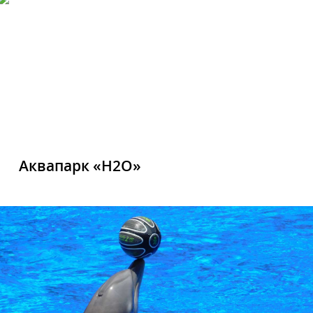
Аквапарк «H2O»