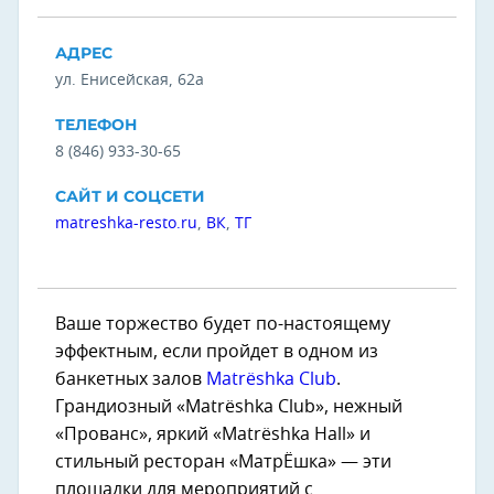
АДРЕС
ул. Енисейская, 62а
ТЕЛЕФОН
8 (846) 933-30-65
САЙТ И СОЦСЕТИ
matreshka-resto.ru
,
ВК
,
ТГ
Ваше торжество будет по-настоящему
эффектным, если пройдет в одном из
банкетных залов
Matrёshka Club
.
Грандиозный «Matrёshka Club», нежный
«Прованс», яркий «Matrёshka Hall» и
стильный ресторан «МатрЁшка» — эти
площадки для мероприятий с