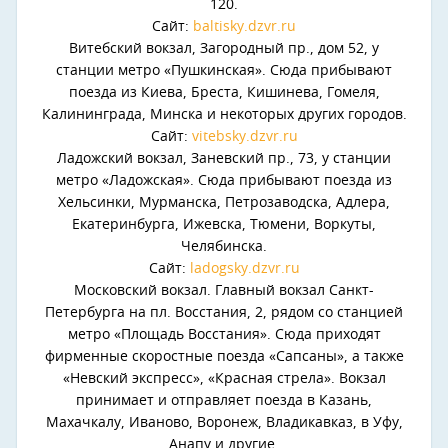
120.
Сайт:
baltisky.dzvr.ru
Витебский вокзал, Загородный пр., дом 52, у
станции метро «Пушкинская». Сюда прибывают
поезда из Киева, Бреста, Кишинева, Гомеля,
Калининграда, Минска и некоторых других городов.
Сайт:
vitebsky.dzvr.ru
Ладожский вокзал, Заневский пр., 73, у станции
метро «Ладожская». Сюда прибывают поезда из
Хельсинки, Мурманска, Петрозаводска, Адлера,
Екатеринбурга, Ижевска, Тюмени, Воркуты,
Челябинска.
Сайт:
ladogsky.dzvr.ru
Московский вокзал. Главный вокзал Санкт-
Петербурга на пл. Восстания, 2, рядом со станцией
метро «Площадь Восстания». Сюда приходят
фирменные скоростные поезда «Сапсаны», а также
«Невский экспресс», «Красная стрела». Вокзал
принимает и отправляет поезда в Казань,
Махачкалу, Иваново, Воронеж, Владикавказ, в Уфу,
Анапу и другие.