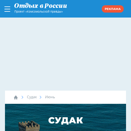
РЕКЛАМА
Проект «Комсомольской правды»
Судак
Июнь
СУДАК