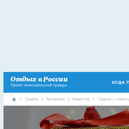
КУДА 
Проект «Комсомольской правды»
Суздаль
Праздники
Новый год
Суздаль — нового