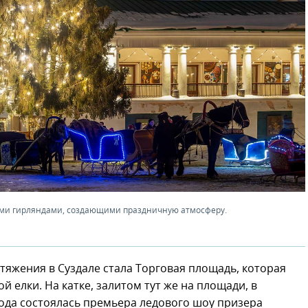
ими гирляндами, создающими праздничную атмосферу.
тяжения в Суздале стала Торговая площадь, которая
й елки. На катке, залитом тут же на площади, в
ода состоялась премьера ледового шоу призера