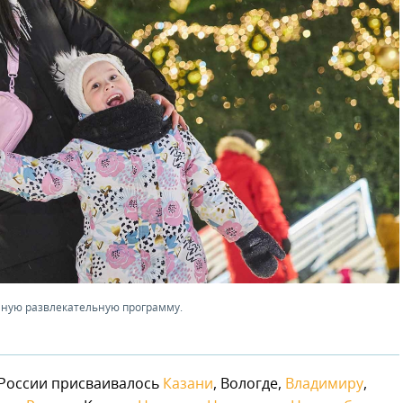
ную развлекательную программу.
 России присваивалось
Казани
, Вологде,
Владимиру
,