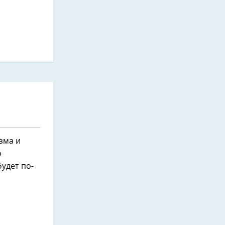
зма и
о
будет по-