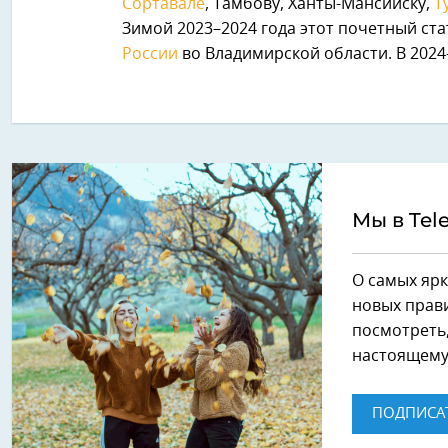
Сортавале
, Тамбову, Ханты-Мансийску,
Т
Зимой 2023–2024 года этот почетный ст
России
во Владимирской области. В 202
Мы в Tel
О самых ярк
новых прави
посмотреть,
настоящему
ПОДПИСА