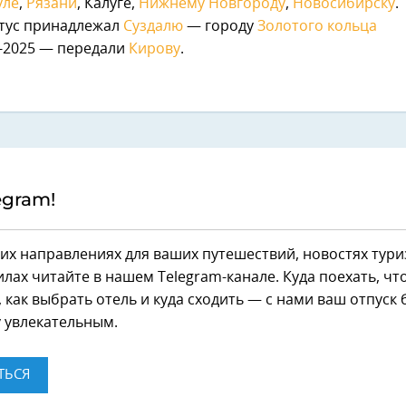
уле
,
Рязани
, Калуге,
Нижнему Новгороду
,
Новосибирску
.
атус принадлежал
Суздалю
— городу
Золотого кольца
4-2025 — передали
Кирову
.
egram!
их направлениях для ваших путешествий, новостях тури
лах читайте в нашем Telegram-канале. Куда поехать, чт
 как выбрать отель и куда сходить — с нами ваш отпуск 
 увлекательным.
ТЬСЯ