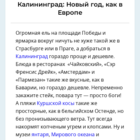
Калининград: Новый год, как в
Европе
Огромная ель на площади Победы и
ярмарка вокруг ничуть не хуже такой же в
Страсбурге или в Праге, а добраться в
Калининград
гораздо проще и дешевле.
Блюда в ресторанах «Чайковский», «Сэр
Френсис Дрейк», «Амстердам» и
«Пармезан» такие же вкусные, как в
Баварии, но гораздо дешевле. Непременно
закажите стейк, повара тут — просто боги!
А пляжи
Куршской косы
такие же
просторные, как в бельгийском Остенде, но
без пронизывающего ветра. Тут всегда
накормят копченым угрем и клопсами. Ну и
музеи
янтаря
,
Мирового океана
и