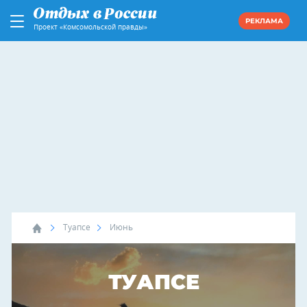
РЕКЛАМА
Проект «Комсомольской правды»
Туапсе
Июнь
ТУАПСЕ