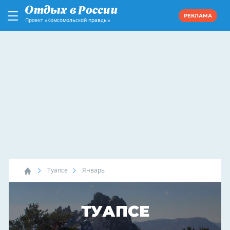
РЕКЛАМА
Проект «Комсомольской правды»
Туапсе
Январь
ТУАПСЕ