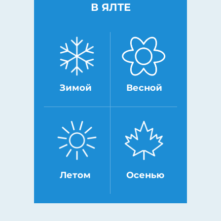
В ЯЛТЕ
Зимой
Весной
Летом
Осенью