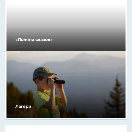
«Поляна сказок»
Лагеря