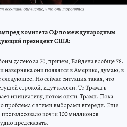
ут все-таки ощущение, что они торопятся
зампред комитета СФ по международным
едующий президент США:
обоим далеко за 70, причем, Байдена вообще 78.
и наверняка они появятся в Америке, думаю, в
 следующее. Но сейчас ситуация такая, что
егущей строкой, идут качели. То Трамп в
ает инициативу, потом опять Трамп. Пока
что проблема с этими выборами впереди. Еще
м проголосовало почти 100 миллионов
рудно предсказать.