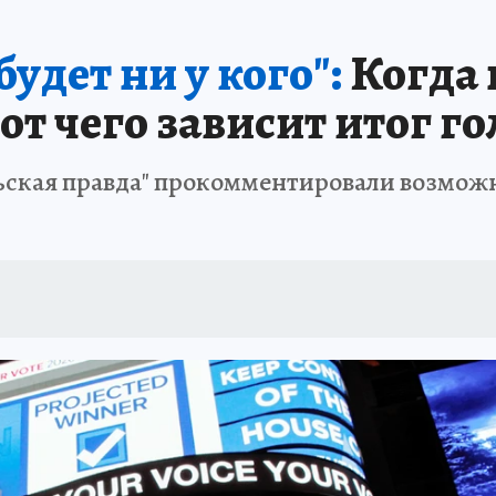
удет ни у кого":
Когда 
т чего зависит итог г
ьская правда" прокомментировали возмож