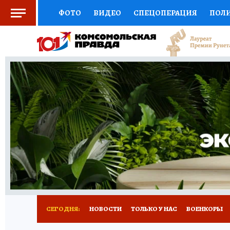
ФОТО
ВИДЕО
СПЕЦОПЕРАЦИЯ
ПОЛ
СОЦПОДДЕРЖКА
НАУКА
СПОРТ
КО
ВЫБОР ЭКСПЕРТОВ
ДОКТОР
ФИНАНС
КНИЖНАЯ ПОЛКА
ПРОГНОЗЫ НА СПОРТ
ПРЕСС-ЦЕНТР
НЕДВИЖИМОСТЬ
ТЕЛЕ
РАДИО КП
РЕКЛАМА
ТЕСТЫ
НОВОЕ 
СЕГОДНЯ:
НОВОСТИ
ТОЛЬКО У НАС
ВОЕНКОРЫ