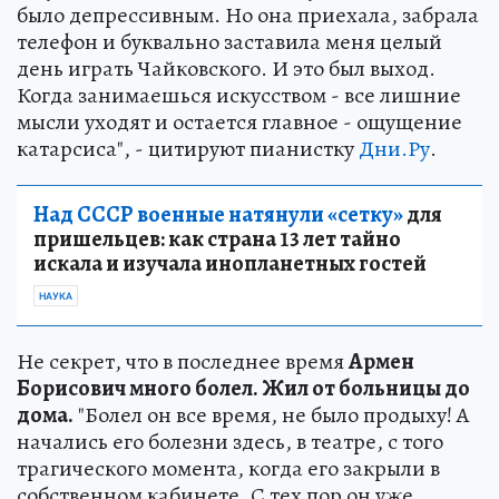
было депрессивным. Но она приехала, забрала
телефон и буквально заставила меня целый
день играть Чайковского. И это был выход.
Когда занимаешься искусством - все лишние
мысли уходят и остается главное - ощущение
катарсиса", - цитируют пианистку
Дни.Ру
.
Над СССР военные натянули «сетку»
для
пришельцев: как страна 13 лет тайно
искала и изучала инопланетных гостей
НАУКА
Не секрет, что в последнее время
Армен
Борисович много болел. Жил от больницы до
дома.
"Болел он все время, не было продыху! А
начались его болезни здесь, в театре, с того
трагического момента, когда его закрыли в
собственном кабинете. С тех пор он уже