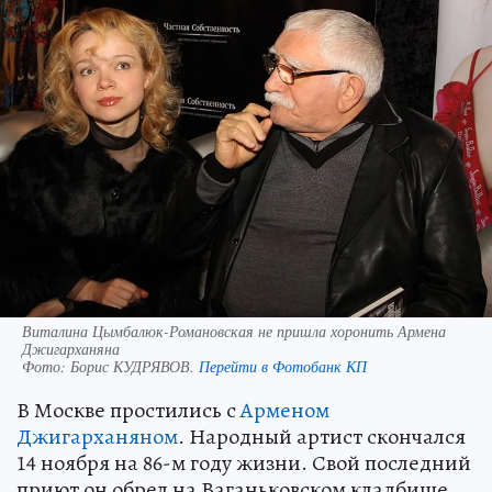
Виталина Цымбалюк-Романовская не пришла хоронить Армена
Джигарханяна
Фото:
Борис КУДРЯВОВ.
Перейти в Фотобанк КП
В Москве простились с
Арменом
Джигарханяном
. Народный артист скончался
14 ноября на 86-м году жизни. Свой последний
приют он обрел на Ваганьковском кладбище.