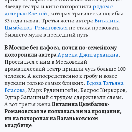
Звезду театра и кино похоронили
рядом с
дочерью Еленой
, которая трагически погибла
33 года назад. Третья жена актера
Виталина
Цымбалюк-Романовская
не стала провожать
бывшего мужа в последний путь.
В Москве без пафоса, почти по-семейному
похоронили актера
Армена Джигарханяна
.
Проститься с ним в Московский
драматический театр пришли чуть больше 100
человек. А непосредственно к гробу и вовсе
пускали только самых близких.
Вдова Татьяна
Власова
, Марк Рудинштейн, Бедрос Киркоров,
Эдгар Запашный с трудом сдерживали слезы.
А вот третья жена
Виталина Цымбалюк-
Романовская не появилась ни на прощании,
ни на похоронах на Ваганьковском
кладбище
.