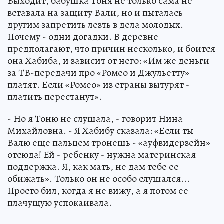
Выходит, бабушка Тоня не только сама не
вставала на защиту Вали, но и пыталась
другим запретить лезть в дела молодых.
Почему - одни догадки. В деревне
предполагают, что причин несколько, и боится
она Хабиба, и зависит от него: «Им же деньги
за ТВ-передачи про «Ромео и Джульетту»
платят. Если «Ромео» из страны вытурят -
платить перестанут».
- Но я Тоню не слушала, - говорит Нина
Михайловна. - Я Хабибу сказала: «Если ты
Валю еще пальцем тронешь - «ауфвидерзейн»
отсюда! Ей - ребенку - нужна материнская
поддержка. Я, как мать, не дам тебе ее
обижать». Только он не особо слушался...
Просто бил, когда я не вижу, а я потом ее
плачущую успокаивала.