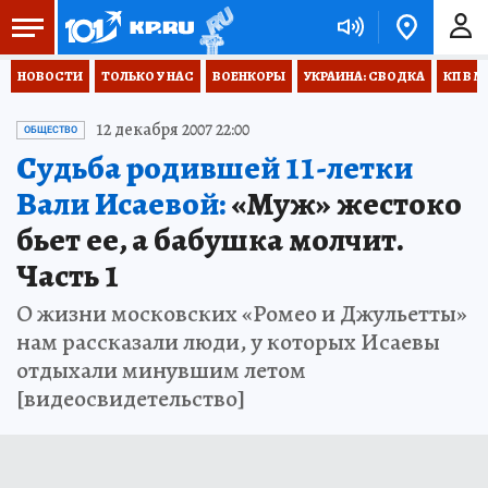
НОВОСТИ
ТОЛЬКО У НАС
ВОЕНКОРЫ
УКРАИНА: СВОДКА
КП В М
12 декабря 2007 22:00
ОБЩЕСТВО
Судьба родившей 11-летки
Вали Исаевой:
«Муж» жестоко
бьет ее, а бабушка молчит.
Часть 1
О жизни московских «Ромео и Джульетты»
нам рассказали люди, у которых Исаевы
отдыхали минувшим летом
[видеосвидетельство]