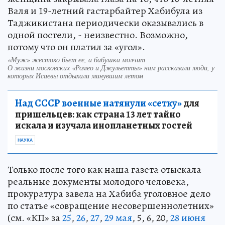
Валя и 19-летний гастарбайтер Хабибула из
Таджикистана периодически оказывались в
одной постели, - неизвестно. Возможно,
потому что он платил за «угол».
«Муж» жестоко бьет ее, а бабушка молчит
О жизни московских «Ромео и Джульетты» нам рассказали люди, у
которых Исаевы отдыхали минувшим летом
Над СССР военные натянули «сетку»
для
пришельцев: как страна 13 лет тайно
искала и изучала инопланетных гостей
НАУКА
Только после того как наша газета отыскала
реальные документы молодого человека,
прокуратура завела на Хабиба уголовное дело
по статье «cовращение несовершеннолетних»
(см. «КП» за
2
5
,
2
6
,
27
,
29 мая
, 5, 6, 20,
28 июня