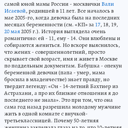
самой юной мамы России - москвички
Вали
Исаевой
, родившей в 11 лет. Все началось в
мае 2005-го, когда девочка была на последних
месяцах беременности (см. «КП» за
17
, 18, 19,
20 мая
2005 г.). История выглядела очень
романтично: ей - 11, ему - 14. Они влюблены и
собираются жениться. Но вскоре выяснилось,
что жених - совершеннолетний, просто
скрывает свой возраст, имя и живет в Москве
по поддельным документам. Бабушка - опекун
беременной девочки (папа - умер, мама
бросила в младенчестве) знает правду, но
твердит легенду: «Он - 14-летний Бахтиер из
Астрахани, а про их близкие отношения я до
последнего не знала». Это при том, что она
сама год назад разрешила молодому мужчине
жить в одной комнате с внучкой-
третьеклассницей. Почему 50-летняя
женщина закрывала глаза на то, что 10-летняя