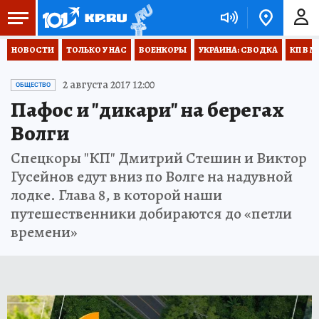
НОВОСТИ
ТОЛЬКО У НАС
ВОЕНКОРЫ
УКРАИНА: СВОДКА
КП В М
2 августа 2017 12:00
ОБЩЕСТВО
Пафос и "дикари" на берегах
Волги
Спецкоры "КП" Дмитрий Стешин и Виктор
Гусейнов едут вниз по Волге на надувной
лодке. Глава 8, в которой наши
путешественники добираются до «петли
времени»