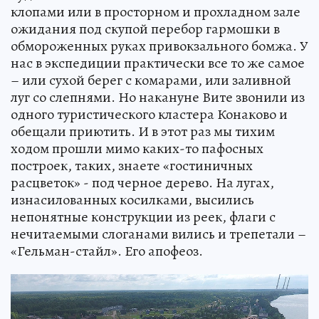
клопами или в просторном и прохладном зале
ожидания под скупой перебор гармошки в
обмороженных руках привокзального бомжа. У
нас в экспедиции практически все то же самое
– или сухой берег с комарами, или заливной
луг со слепнями. Но накануне Вите звонили из
одного туристического кластера Конаково и
обещали приютить. И в этот раз мы тихим
ходом прошли мимо каких-то пафосных
построек, таких, знаете «гостиничных
расцветок» - под черное дерево. На лугах,
изнасилованных косилками, высились
непонятные конструкции из реек, флаги с
нечитаемыми слоганами вились и трепетали –
«Гельман-стайл». Его апофеоз.