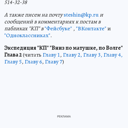
514-32-38
А также писем на почту
steshin@kp.ru
и
сообщений в комментариях к постам в
пабликах "КП" в
"Фейсбуке"
,
"ВКонтакте"
и
"Одноклассниках"
.
Экспедиция "КП" "Вниз по матушке, по Волге"
Глава 2
(читать
Главу 1
,
Главу 2, Главу 3,
Главу 4,
Главу 5
,
Главу 6
,
Главу 7
)