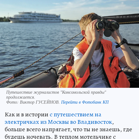
Путешествие журналистов "Комсомольской правды"
продолжается.
Фото:
Виктор ГУСЕЙНОВ.
Перейти в Фотобанк КП
Как и в истории
с путешествием на
электричках из Москвы во Владивосток
,
больше всего напрягает, что ты не знаешь, где
будешь ночевать. В теплом мотельчике с