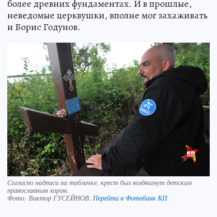
более древних фундаментах. И в прошлые,
неведомые церквушки, вполне мог захаживать
и Борис Годунов.
Согласно надписи на табличке, крест был воздвигнут детским
православным хором.
Фото:
Виктор ГУСЕЙНОВ.
Перейти в Фотобанк КП