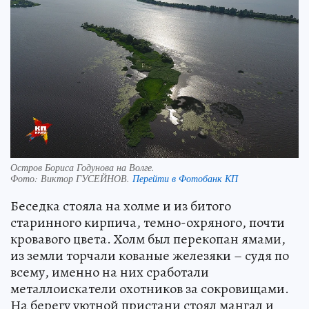
Остров Бориса Годунова на Волге.
Фото:
Виктор ГУСЕЙНОВ.
Перейти в Фотобанк КП
Беседка стояла на холме и из битого
старинного кирпича, темно-охряного, почти
кровавого цвета. Холм был перекопан ямами,
из земли торчали кованые железяки – судя по
всему, именно на них сработали
металлоискатели охотников за сокровищами.
На берегу уютной пристани стоял мангал и