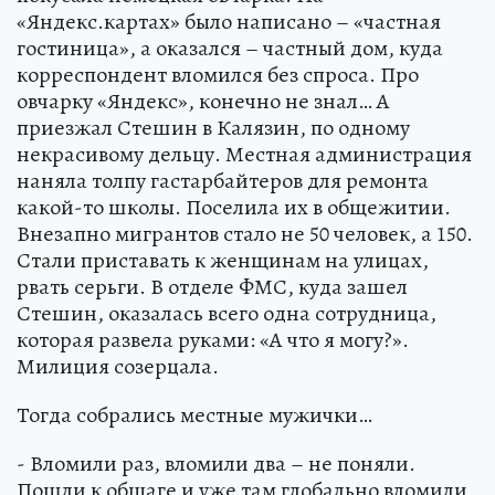
«Яндекс.картах» было написано – «частная
гостиница», а оказался – частный дом, куда
корреспондент вломился без спроса. Про
овчарку «Яндекс», конечно не знал… А
приезжал Стешин в Калязин, по одному
некрасивому дельцу. Местная администрация
наняла толпу гастарбайтеров для ремонта
какой-то школы. Поселила их в общежитии.
Внезапно мигрантов стало не 50 человек, а 150.
Стали приставать к женщинам на улицах,
рвать серьги. В отделе ФМС, куда зашел
Стешин, оказалась всего одна сотрудница,
которая развела руками: «А что я могу?».
Милиция созерцала.
Тогда собрались местные мужички…
- Вломили раз, вломили два – не поняли.
Пошли к общаге и уже там глобально вломили