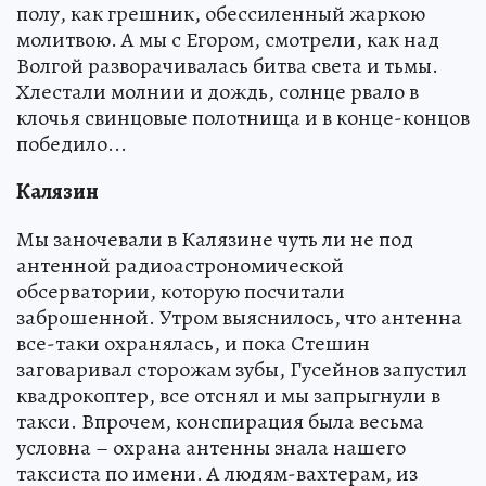
полу, как грешник, обессиленный жаркою
молитвою. А мы с Егором, смотрели, как над
Волгой разворачивалась битва света и тьмы.
Хлестали молнии и дождь, солнце рвало в
клочья свинцовые полотнища и в конце-концов
победило...
Калязин
Мы заночевали в Калязине чуть ли не под
антенной радиоастрономической
обсерватории, которую посчитали
заброшенной. Утром выяснилось, что антенна
все-таки охранялась, и пока Стешин
заговаривал сторожам зубы, Гусейнов запустил
квадрокоптер, все отснял и мы запрыгнули в
такси. Впрочем, конспирация была весьма
условна – охрана антенны знала нашего
таксиста по имени. А людям-вахтерам, из