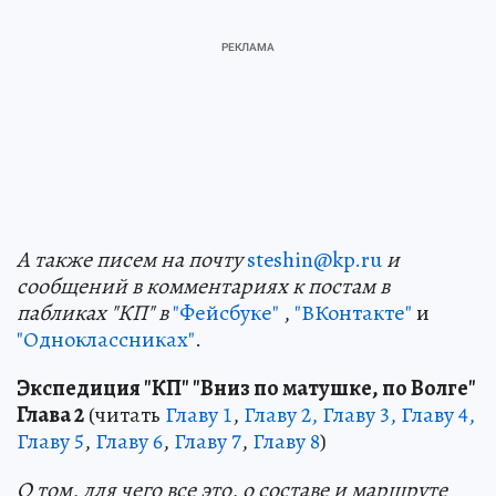
А также писем на почту
steshin@kp.ru
и
сообщений в комментариях к постам в
пабликах "КП" в
"Фейсбуке"
,
"ВКонтакте"
и
"Одноклассниках"
.
Экспедиция "КП" "Вниз по матушке, по Волге"
Глава 2
(читать
Главу 1
,
Главу 2, Главу 3,
Главу 4,
Главу 5
,
Главу 6
,
Главу 7
,
Главу 8
)
О том, для чего все это, о составе и маршруте