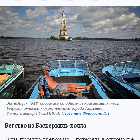
Экспедиция "КП" добралась до одного из красивейших мест
Тверской области - окрестностей города Калязина.
Фото:
Виктор ГУСЕЙНОВ.
Перейти в Фотобанк КП
Бегство из Баскервиль-холла
Ночь прошла тревожно – потерять в одночасье