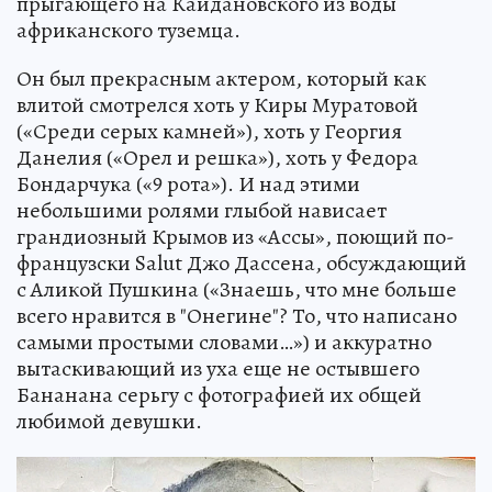
прыгающего на Кайдановского из воды
африканского туземца.
Он был прекрасным актером, который как
влитой смотрелся хоть у Киры Муратовой
(«Среди серых камней»), хоть у Георгия
Данелия («Орел и решка»), хоть у Федора
Бондарчука («9 рота»). И над этими
небольшими ролями глыбой нависает
грандиозный Крымов из «Ассы», поющий по-
французски Salut Джо Дассена, обсуждающий
с Аликой Пушкина («Знаешь, что мне больше
всего нравится в "Онегине"? То, что написано
самыми простыми словами…») и аккуратно
вытаскивающий из уха еще не остывшего
Бананана серьгу с фотографией их общей
любимой девушки.