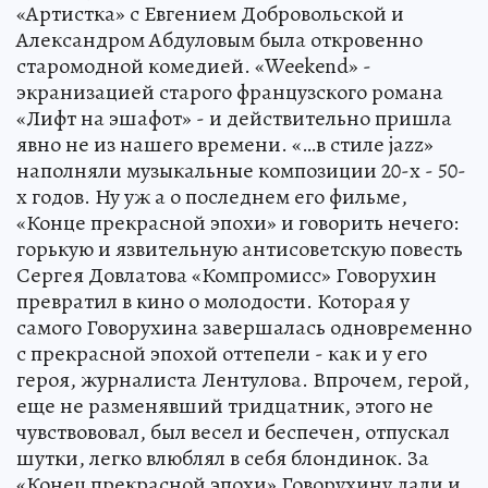
«Артистка» с Евгением Добровольской и
Александром Абдуловым была откровенно
старомодной комедией. «Weekend» -
экранизацией старого французского романа
«Лифт на эшафот» - и действительно пришла
явно не из нашего времени. «…в стиле jazz»
наполняли музыкальные композиции 20-х - 50-
х годов. Ну уж а о последнем его фильме,
«Конце прекрасной эпохи» и говорить нечего:
горькую и язвительную антисоветскую повесть
Сергея Довлатова «Компромисс» Говорухин
превратил в кино о молодости. Которая у
самого Говорухина завершалась одновременно
с прекрасной эпохой оттепели - как и у его
героя, журналиста Лентулова. Впрочем, герой,
еще не разменявший тридцатник, этого не
чувствововал, был весел и беспечен, отпускал
шутки, легко влюблял в себя блондинок. За
«Конец прекрасной эпохи» Говорухину дали и