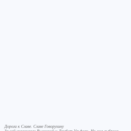
Дорога к Славе. Славе Говорухину
За ней ухаживали Высоцкий и Лембит Ульфсак. Но она выбрала