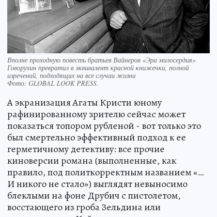
Вполне проходную повесть братьев Вайнеров «Эра милосердия»
Говорухин превратил в эквивалент красной книжечки, полной
изречений, подходящих на все случаи жизни
Фото:
GLOBAL LOOK PRESS.
А экранизация Агаты Кристи юному
рафинированному зрителю сейчас может
показаться топором рубленой - вот только это
был смертельно эффективный подход к ее
герметичному детективу: все прочие
киноверсии романа (выполненные, как
правило, под политкорректным названием «…
И никого не стало») выглядят невыносимо
блеклыми на фоне Друбич с пистолетом,
восстающего из гроба Зельдина или