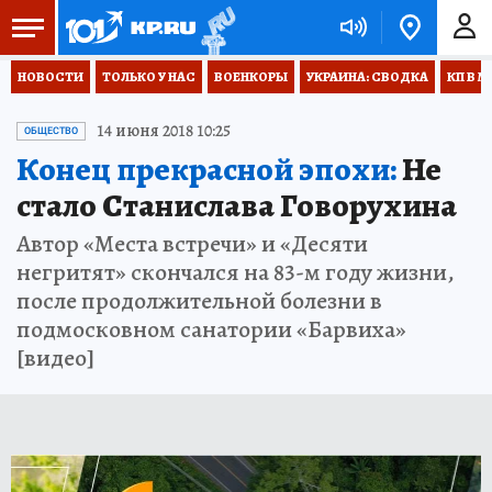
НОВОСТИ
ТОЛЬКО У НАС
ВОЕНКОРЫ
УКРАИНА: СВОДКА
КП В М
14 июня 2018 10:25
ОБЩЕСТВО
Конец прекрасной эпохи:
Не
стало Станислава Говорухина
Автор «Места встречи» и «Десяти
негритят» скончался на 83-м году жизни,
после продолжительной болезни в
подмосковном санатории «Барвиха»
[видео]