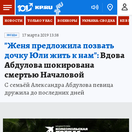
НОВОСТИ
ТОЛЬКО У НАС
ВОЕНКОРЫ
УКРАИНА: СВОДКА
КП В М
17 марта 2019 13:38
ЗВЕЗДЫ
"Женя предложила позвать
дочку Юли жить к нам":
Вдова
Абдулова шокирована
смертью Началовой
С семьёй Александра Абдулова певица
дружила до последних дней