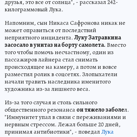
друзья, это все от солнца", - рассказал 242-
килограммовый Лука.
Напомним, сын Никаса Сафронова никак не
может оправиться от последствий
неприятного инцидента.
Луку Затравкина
засосало в унитаз на борту самолета.
Вместо
того чтобы помочь несчастному, один из
пассажиров лайнера стал снимать
происходящее на камеру, а потом и вовсе
разместил ролик в соцсетях. Злопыхатели
начали травить наследника именитого
художника из-за лишнего веса.
Из-за того случая и столь сильного
общественного резонанса
он тяжело заболе
л.
"Иммунитет упал в связи с переживаниями и
нервным стрессом. Лежал больше 20 дней,
принимая антибиотики", - поведал
Лука