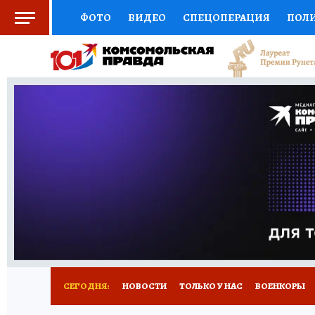
ФОТО
ВИДЕО
СПЕЦОПЕРАЦИЯ
ПОЛ
СОЦПОДДЕРЖКА
НАУКА
СПОРТ
КО
ВЫБОР ЭКСПЕРТОВ
ДОКТОР
ФИНАНС
КНИЖНАЯ ПОЛКА
ПРОГНОЗЫ НА СПОРТ
ПРЕСС-ЦЕНТР
НЕДВИЖИМОСТЬ
ТЕЛЕ
РАДИО КП
РЕКЛАМА
ТЕСТЫ
НОВОЕ 
СЕГОДНЯ:
НОВОСТИ
ТОЛЬКО У НАС
ВОЕНКОРЫ