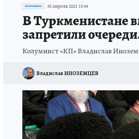
ИСПЫТАНО НА СЕБЕ
30 апреля 2021 15:44
ЭКОНОМИКА
В Туркменистане вм
запретили очереди
Колумнист «КП» Владислав Иноземц
Владислав ИНОЗЕМЦЕВ