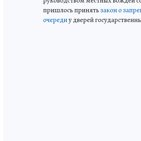
руководством местных вождей с
пришлось принять
закон о запр
очереди
у дверей государственн