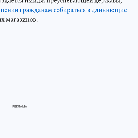
оздается имидж преуспевающей державы,
ещении гражданам собираться в длиннющие
ых магазинов.