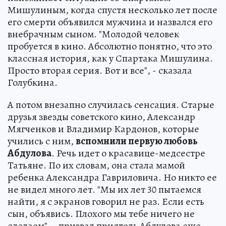
Мишулиным, когда спустя несколько лет после
его смерти объявился мужчина и назвался его
внебрачным сыном. "Молодой человек
пробуется в кино. Абсолютно понятно, что это
классная история, как у Спартака Мишулина.
Просто вторая серия. Вот и все", - сказала
Голубкина.
А потом внезапно случилась сенсация. Старые
друзья звезды советского кино, Александр
Мягченков и Владимир Кардонов, которые
учились с ним,
вспомнили первую любовь
Абдулова
. Речь идет о красавице-медсестре
Татьяне. По их словам, она стала мамой
ребенка Александра Гавриловича. Но никто ее
не видел много лет. "Мы их лет 30 пытаемся
найти, я с экранов говорил не раз. Если есть
сын, объявись. Плохого мы тебе ничего не
сделаем", - призвал приятель Абдулова еще