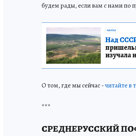
будем рады, если вам с нами по п
НАУКА
Над СССР
пришельце
изучала 
О том, где мы сейчас -
читайте в 
***
СРЕДНЕРУССКИЙ П