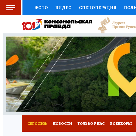
ФОТО
ВИДЕО
СПЕЦОПЕРАЦИЯ
ПОЛ
СОЦПОДДЕРЖКА
НАУКА
СПОРТ
КО
ВЫБОР ЭКСПЕРТОВ
ДОКТОР
ФИНАНС
КНИЖНАЯ ПОЛКА
ПРОГНОЗЫ НА СПОРТ
ПРЕСС-ЦЕНТР
НЕДВИЖИМОСТЬ
ТЕЛЕ
РАДИО КП
РЕКЛАМА
ТЕСТЫ
НОВОЕ 
СЕГОДНЯ:
НОВОСТИ
ТОЛЬКО У НАС
ВОЕНКОРЫ