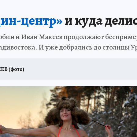
цин-центр»
и куда делис
бин и Иван Макеев продолжают беспример
адивостока. И уже добрались до столицы Ур
ЕВ (фото)