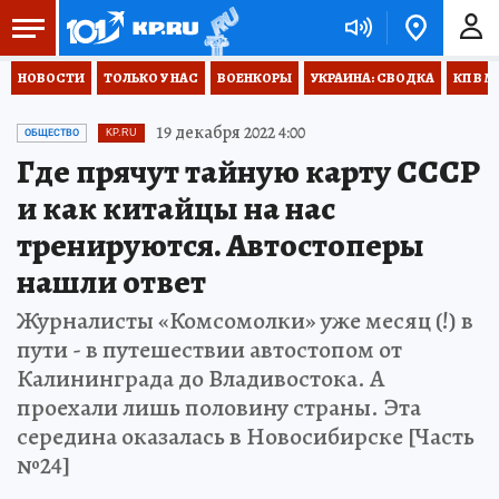
НОВОСТИ
ТОЛЬКО У НАС
ВОЕНКОРЫ
УКРАИНА: СВОДКА
КП В М
19 декабря 2022 4:00
ОБЩЕСТВО
KP.RU
Где прячут тайную карту СССР
и как китайцы на нас
тренируются. Автостоперы
нашли ответ
Журналисты «Комсомолки» уже месяц (!) в
пути - в путешествии автостопом от
Калининграда до Владивостока. А
проехали лишь половину страны. Эта
середина оказалась в Новосибирске [Часть
№24]