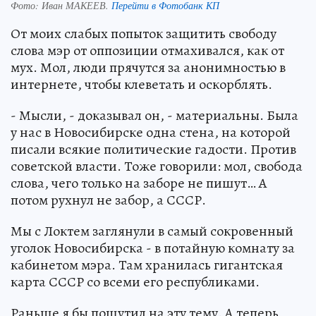
Фото:
Иван МАКЕЕВ.
Перейти в Фотобанк КП
От моих слабых попыток защитить свободу
слова мэр от оппозиции отмахивался, как от
мух. Мол, люди прячутся за анонимностью в
интернете, чтобы клеветать и оскорблять.
- Мысли, - доказывал он, - материальны. Была
у нас в Новосибирске одна стена, на которой
писали всякие политические гадости. Против
советской власти. Тоже говорили: мол, свобода
слова, чего только на заборе не пишут… А
потом рухнул не забор, а СССР.
Мы с Локтем заглянули в самый сокровенный
уголок Новосибирска - в потайную комнату за
кабинетом мэра. Там хранилась гигантская
карта СССР со всеми его республиками.
Раньше я бы пошутил на эту тему. А теперь