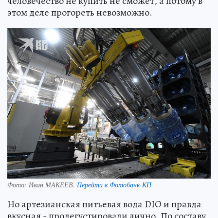
человечество не купить не сможет, а потому в
этом деле прогореть невозможно.
Фото:
Иван МАКЕЕВ.
Перейти в Фотобанк КП
Но артезианская питьевая вода DIO и правда
вкусная - продегустировали лично. По составу,