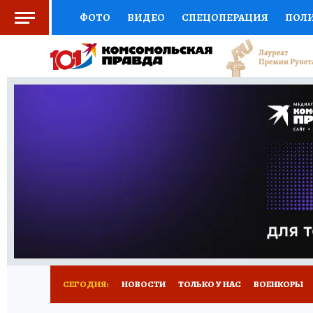
ФОТО
ВИДЕО
СПЕЦОПЕРАЦИЯ
ПОЛ
СОЦПОДДЕРЖКА
НАУКА
СПОРТ
КО
ВЫБОР ЭКСПЕРТОВ
ДОКТОР
ФИНАНС
КНИЖНАЯ ПОЛКА
ПРОГНОЗЫ НА СПОРТ
ПРЕСС-ЦЕНТР
НЕДВИЖИМОСТЬ
ТЕЛЕ
РАДИО КП
РЕКЛАМА
ТЕСТЫ
НОВОЕ 
СЕГОДНЯ:
НОВОСТИ
ТОЛЬКО У НАС
ВОЕНКОРЫ