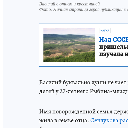
Василий с отцом и крестницей
Фото:
Личная страница героя публикации в 
НАУКА
Над СССР
пришельце
изучала 
Василий буквально души не чает в
детей у 27-летнего Рыбина-млад
Имя новорожденной семья держи
жила в семье отца.
Сенчукова рас