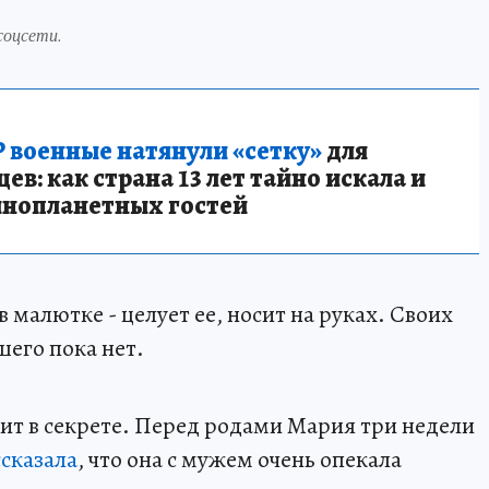
соцсети.
 военные натянули «сетку»
для
в: как страна 13 лет тайно искала и
инопланетных гостей
 малютке - целует ее, носит на руках. Своих
шего пока нет.
т в секрете. Перед родами Мария три недели
сказала
, что она с мужем очень опекала