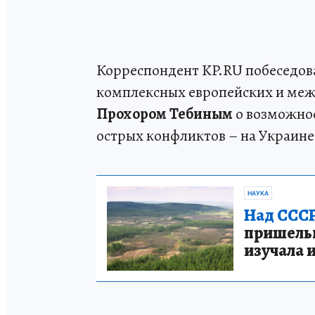
Корреспондент KP.RU побеседов
комплексных европейских и ме
Прохором Тебиным
о возможно
острых конфликтов – на Украине 
НАУКА
Над СССР
пришельце
изучала 