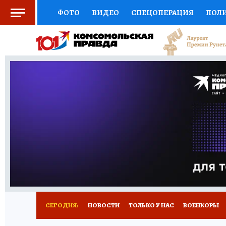
ФОТО
ВИДЕО
СПЕЦОПЕРАЦИЯ
ПОЛ
СОЦПОДДЕРЖКА
НАУКА
СПОРТ
КО
ВЫБОР ЭКСПЕРТОВ
ДОКТОР
ФИНАНС
КНИЖНАЯ ПОЛКА
ПРОГНОЗЫ НА СПОРТ
ПРЕСС-ЦЕНТР
НЕДВИЖИМОСТЬ
ТЕЛЕ
РАДИО КП
РЕКЛАМА
ТЕСТЫ
НОВОЕ 
СЕГОДНЯ:
НОВОСТИ
ТОЛЬКО У НАС
ВОЕНКОРЫ