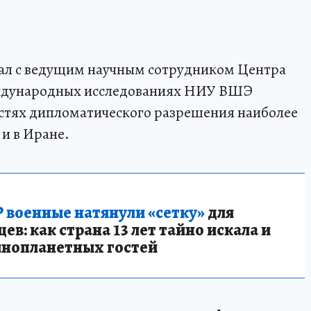
ал с ведущим научным сотрудником Центра
ждународных исследованиях НИУ ВШЭ
стях дипломатического разрешения наиболее
и в Иране.
 военные натянули «сетку»
для
в: как страна 13 лет тайно искала и
инопланетных гостей