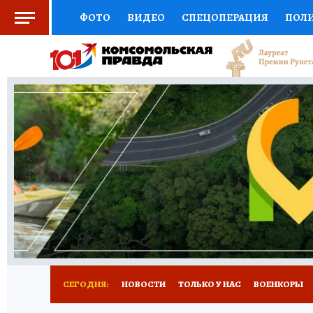
ФОТО
ВИДЕО
СПЕЦОПЕРАЦИЯ
ПОЛ
СОЦПОДДЕРЖКА
НАУКА
СПОРТ
КО
ВЫБОР ЭКСПЕРТОВ
ДОКТОР
ФИНАНС
КНИЖНАЯ ПОЛКА
ПРОГНОЗЫ НА СПОРТ
ПРЕСС-ЦЕНТР
НЕДВИЖИМОСТЬ
ТЕЛЕ
РАДИО КП
РЕКЛАМА
ТЕСТЫ
НОВОЕ 
СЕГОДНЯ:
НОВОСТИ
ТОЛЬКО У НАС
ВОЕНКОРЫ