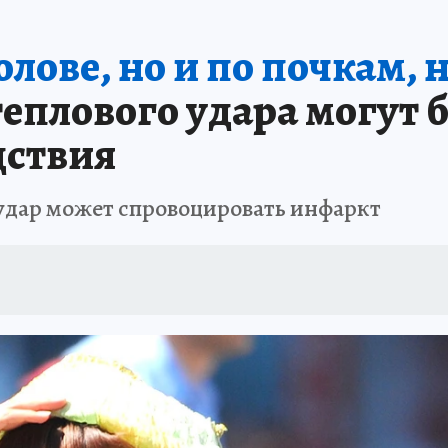
олове, но и по почкам, 
теплового удара могут 
дствия
удар может спровоцировать инфаркт