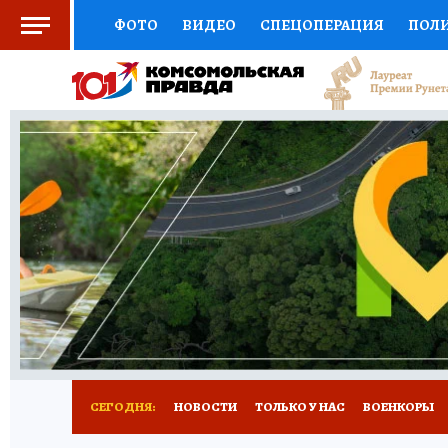
ФОТО
ВИДЕО
СПЕЦОПЕРАЦИЯ
ПОЛ
СОЦПОДДЕРЖКА
НАУКА
СПОРТ
КО
ВЫБОР ЭКСПЕРТОВ
ДОКТОР
ФИНАНС
КНИЖНАЯ ПОЛКА
ПРОГНОЗЫ НА СПОРТ
ПРЕСС-ЦЕНТР
НЕДВИЖИМОСТЬ
ТЕЛЕ
РАДИО КП
РЕКЛАМА
ТЕСТЫ
НОВОЕ 
СЕГОДНЯ:
НОВОСТИ
ТОЛЬКО У НАС
ВОЕНКОРЫ