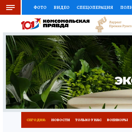
ФОТО
ВИДЕО
СПЕЦОПЕРАЦИЯ
ПОЛ
СОЦПОДДЕРЖКА
НАУКА
СПОРТ
КО
ВЫБОР ЭКСПЕРТОВ
ДОКТОР
ФИНАНС
КНИЖНАЯ ПОЛКА
ПРОГНОЗЫ НА СПОРТ
ПРЕСС-ЦЕНТР
НЕДВИЖИМОСТЬ
ТЕЛЕ
РАДИО КП
РЕКЛАМА
ТЕСТЫ
НОВОЕ 
СЕГОДНЯ:
НОВОСТИ
ТОЛЬКО У НАС
ВОЕНКОРЫ