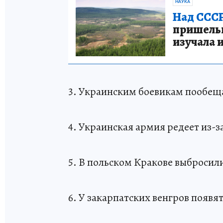
НАУКА
Над СССР
пришельце
изучала 
3. Украинским боевикам пообеща
4. Украинская армия редеет из-
5. В польском Кракове выбросил
6. У закарпатских венгров появя