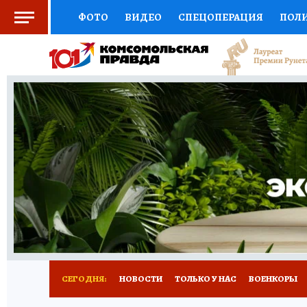
ФОТО
ВИДЕО
СПЕЦОПЕРАЦИЯ
ПОЛ
СОЦПОДДЕРЖКА
НАУКА
СПОРТ
КО
ВЫБОР ЭКСПЕРТОВ
ДОКТОР
ФИНАНС
КНИЖНАЯ ПОЛКА
ПРОГНОЗЫ НА СПОРТ
ПРЕСС-ЦЕНТР
НЕДВИЖИМОСТЬ
ТЕЛЕ
РАДИО КП
РЕКЛАМА
ТЕСТЫ
НОВОЕ 
СЕГОДНЯ:
НОВОСТИ
ТОЛЬКО У НАС
ВОЕНКОРЫ