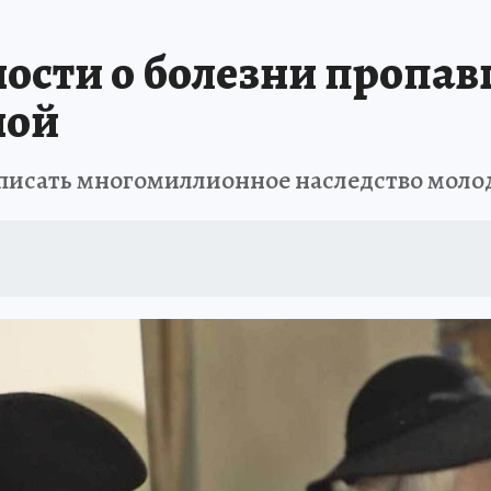
сти о болезни пропавш
ной
тписать многомиллионное наследство мол