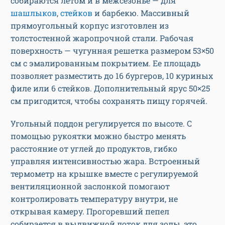
собираются летом и в межсезонье — для
шашлыков
,
стейков
и барбекю. Массивный
прямоугольный корпус изготовлен из
толстостенной жаропрочной стали. Рабочая
поверхность — чугунная решетка размером 53×50
см с эмалированным покрытием. Ее площадь
позволяет разместить до 16 бургеров, 10 куриных
филе или 6 стейков. Дополнительный ярус 50×25
см пригодится, чтобы сохранять пищу горячей.
Угольный поддон регулируется по высоте. С
помощью рукоятки можно быстро менять
расстояние от углей до продуктов, гибко
управляя интенсивностью жара. Встроенный
термометр на крышке вместе с регулируемой
вентиляционной заслонкой помогают
контролировать температуру внутри, не
открывая камеру. Прогоревший пепел
собирается в выдвижной лоток для золы, это