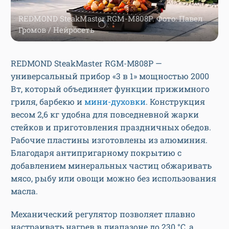
REDMOND SteakMaster RGM-M808P. Фото: Павел
Громов / Нейросеть
REDMOND SteakMaster RGM-M808P —
универсальный прибор «3 в 1» мощностью 2000
Вт, который объединяет функции прижимного
гриля, барбекю и
мини-духовки
. Конструкция
весом 2,6 кг удобна для повседневной жарки
стейков и приготовления праздничных обедов.
Рабочие пластины изготовлены из алюминия.
Благодаря антипригарному покрытию с
добавлением минеральных частиц обжаривать
мясо, рыбу или овощи можно без использования
масла.
Механический регулятор позволяет плавно
настраивать нагрев в диапазоне до 230 °C, а