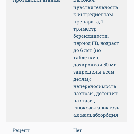
чувствительность
к ингредиентам
препарата, 1
триместр
беременности,
период ГВ, возраст
до 6 лет (но
таблетки с
дозировкой 50 мг
запрещены всем
детям);
непереносимость
лактозы, дефицит
лактазы,
глюкозо‑галактозн
ая мальабсорбция
Рецепт
Нет