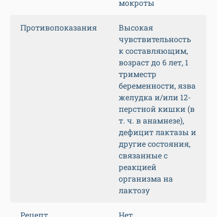
мокроты
Противопоказания
Высокая
чувствительность
к составляющим,
возраст до 6 лет, 1
триместр
беременности, язва
желудка и/или 12-
перстной кишки (в
т. ч. в анамнезе),
дефицит лактазы и
другие состояния,
связанные с
реакцией
организма на
лактозу
Рецепт
Нет