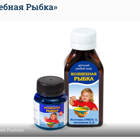
ебная Рыбка»
ая Рыбка»