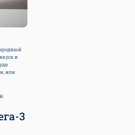
иродный
вкуса и
уда
и, или
й.
ега-3