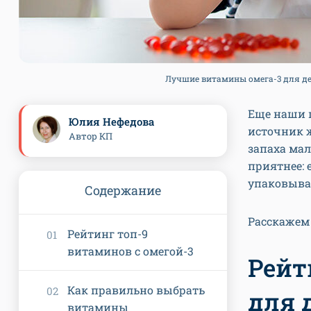
Лучшие витамины омега-3 для дете
Еще наши 
Юлия Нефедова
источник ж
Автор КП
запаха ма
приятнее: 
упаковыва
Содержание
Расскажем 
Рейтинг топ-9
витаминов с омегой-3
Рейт
Как правильно выбрать
для 
витамины