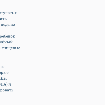
тупать в
чить
 неделю
 ребенок
одобный
ть пищевые
ого
торые
БАДы
DHA) и
ировать