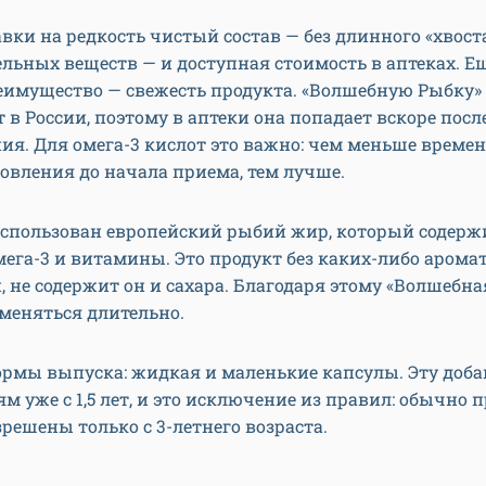
авки на редкость чистый состав — без длинного «хвост
льных веществ — и доступная стоимость в аптеках. Е
еимущество — свежесть продукта. «Волшебную Рыбку»
 в России, поэтому в аптеки она попадает вскоре посл
ия. Для омега-3 кислот это важно: чем меньше време
овления до начала приема, тем лучше.
 использован европейский рыбий жир, который содер
ега-3 и витамины. Это продукт без каких-либо арома
, не содержит он и сахара. Благодаря этому «Волшебн
меняться длительно.
ормы выпуска: жидкая и маленькие капсулы. Эту доб
ям уже с 1,5 лет, и это исключение из правил: обычно
зрешены только с 3-летнего возраста.