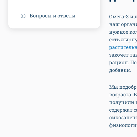
Вопросы и ответы
Омега-3 и
наш органи
нужное ко
есть жирн
раститель
захочет та
рацион. П
добавки.
Мы подобра
возраста. 
получили 
содержат с
эйкозапент
физиологи