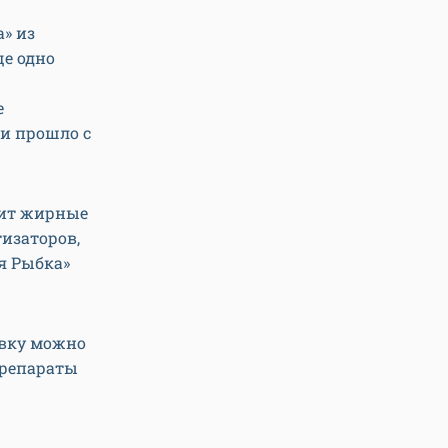
а» из
ще одно
е
ни прошло с
жит жирные
тизаторов,
ая Рыбка»
авку можно
 препараты