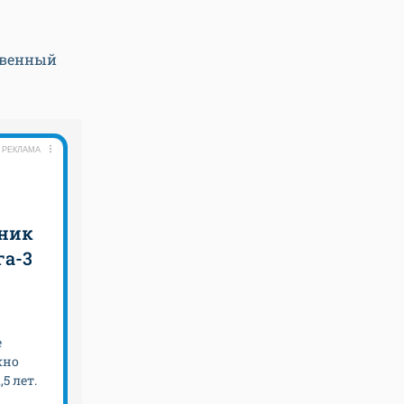
твенный
РЕКЛАМА
ник
га-3
е
жно
5 лет.