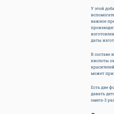
У этой доб
вспомогате
важное пр
производят
изготовлен
даты изгот
В составе
кислоты ом
красителей
может при
Есть две ф
давать дет
омега-3 ра