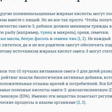
 другие полиненасыщенные жирные кислоты могут пос
зм вместе с пищей. Но не все так просто. Чтобы полу
личество омеги-3, ребенок должен минимум трижды в
ую рыбу (например,
тунец
и макрель), орехи, семечки,
ные масла
,
белую фасоль
и
семена чиа
(1, 2)
. Не каждый
к питаться, да и не все родители смогут обеспечить п
оэтому источником жирных кислот омега-3 могут ста
ли топ-10 лучших витаминов омега-3 для детей разн
В рейтинг вошли биологически активные добавки, ко
положительные отзывы врачей и потребителей. Все 
амые полезные кислоты омега-3: докозагексаеновую (
аеновую (EPA). Именно эти вещества помогают регул
ческие процессы в нашем организме
(2, 3)
.