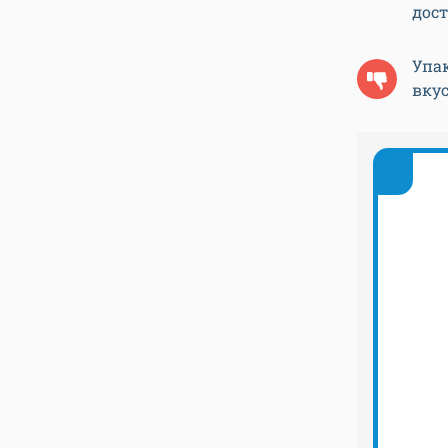
дост
Упа
вкус