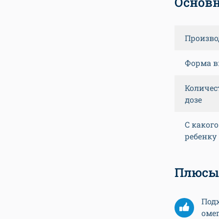
Основн
Произво
Форма в
Количес
дозе
С каког
ребенку
Плюсы
Подх
омег