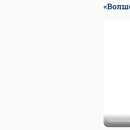
«Волш
«Волшебн