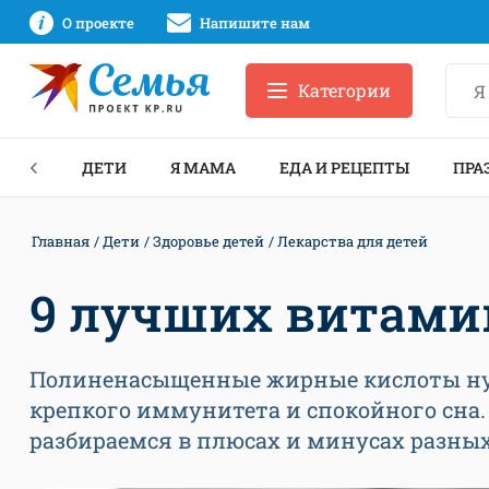
О проекте
Напишите нам
Категории
ЕКТЫ
ДЕТИ
Я МАМА
ЕДА И РЕЦЕПТЫ
ПРА
Главная
Дети
Здоровье детей
Лекарства для детей
9 лучших витамин
Полиненасыщенные жирные кислоты нуж
крепкого иммунитета и спокойного сна
разбираемся в плюсах и минусах разны