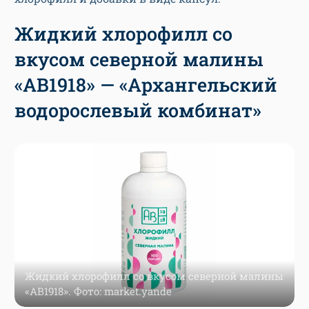
Жидкий хлорофилл со
вкусом северной малины
«АВ1918» — «Архангельский
водорослевый комбинат»
Жидкий хлорофилл со вкусом северной малины
«АВ1918». Фото: market.yande