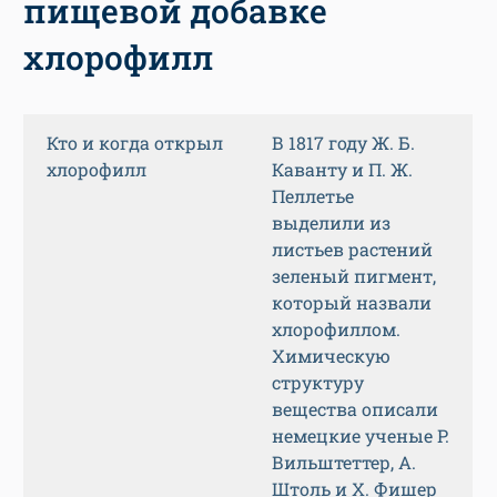
пищевой добавке
хлорофилл
Кто и когда открыл
В 1817 году Ж. Б.
хлорофилл
Каванту и П. Ж.
Пеллетье
выделили из
листьев растений
зеленый пигмент,
который назвали
хлорофиллом.
Химическую
структуру
вещества описали
немецкие ученые Р.
Вильштеттер, А.
Штоль и Х. Фишер