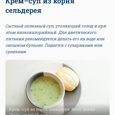
Крем–суп из корня
сельдерея
Сытный полезный суп, утоляющий голод и при
этом низкокалорийный. Для диетического
питания рекомендуется делать его на воде или
овощном бульоне. Подается с сухариками или
гренками
Крем–суп из корня сельдерея. Фото: Sandie
Clarke, unsplash.com