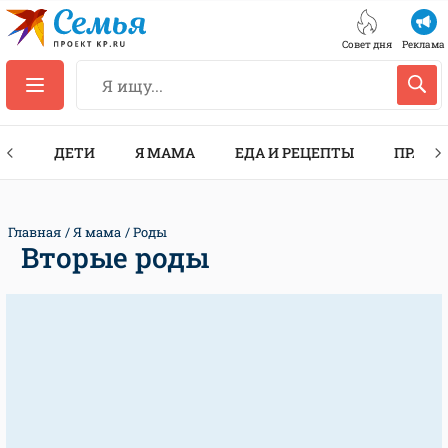
Совет дня
Реклама
ТЫ
ДЕТИ
Я МАМА
ЕДА И РЕЦЕПТЫ
ПРАЗД
Главная
Я мама
Роды
Вторые роды