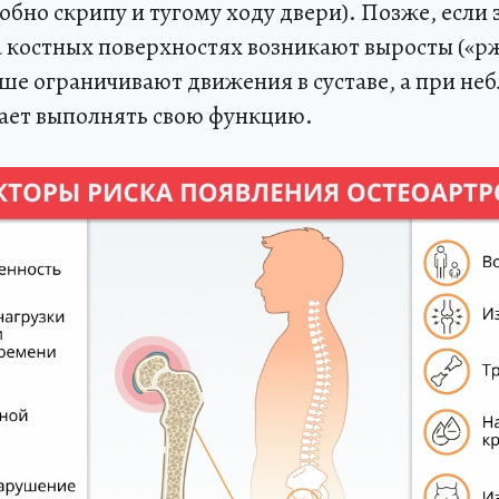
обно скрипу и тугому ходу двери). Позже, если
а костных поверхностях возникают выросты («рж
ьше ограничивают движения в суставе, а при н
тает выполнять свою функцию.