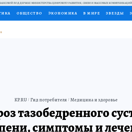
АНСОВОЙ ПОДДЕРЖКЕ МИНИСТЕРСТВА ЦИФРОВОГО РАЗВИТИЯ, СВЯЗИ И МАССОВЫХ КОММУНИКАЦИ
ТИКА
ОБЩЕСТВО
ЭКОНОМИКА
В МИРЕ
ЗВЕЗДЫ
НАЛЬНЫЕ ПРОЕКТЫ РОССИИ
ВЫБОР ЭКСПЕРТОВ
ДОК
ПЕЦПРОЕКТЫ
ПРЕСС-ЦЕНТР
ТЕЛЕВИЗОР
КОЛЛЕКЦИ
ТЫ
KP.RU
Гид потребителя
Медицина и здоровье
оз тазобедренного сус
пени, симптомы и леч