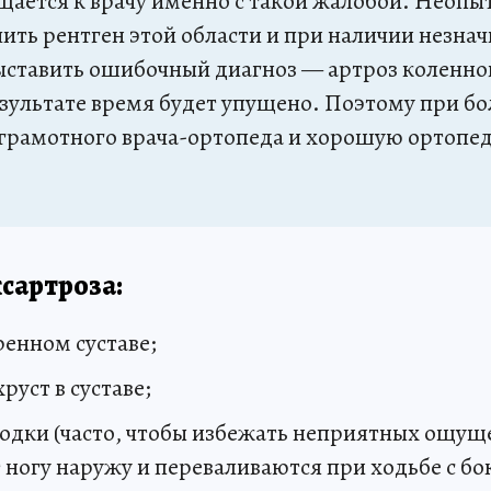
щается к врачу именно с такой жалобой. Неоп
ить рентген этой области и при наличии незна
ставить ошибочный диагноз — артроз коленног
езультате время будет упущено. Поэтому при бо
 грамотного врача-ортопеда и хорошую ортопе
сартроза:
ренном суставе;
руст в суставе;
одки (часто, чтобы избежать неприятных ощущ
ногу наружу и переваливаются при ходьбе с бо