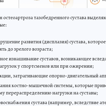
ин остеоартроза тазобедренного сустава выдел
ые:
рушение развития (дисплазия) сустава, которо
ять до зрелого возраста;
ое изнашивание суставов, возникающее вслед
агрузок у спортсменов или при ожирении;
кции, затрагивающие опорно-двигательный ап
вания костно-мышечной системы, которые прив
му перераспределению нагрузки на суставы;
воснабжения сустава (например, вследствие ат