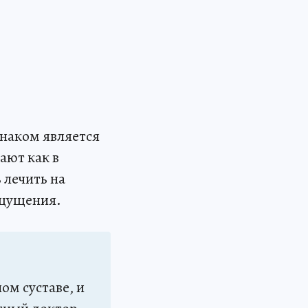
знаком является
ают как в
 лечить на
ощущения.
ом суставе, и