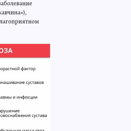
 заболевание
авчина»),
еблагоприятном