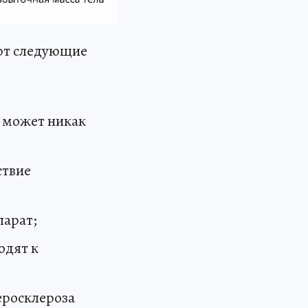
яют следующие
е может никак
ствие
парат;
одят к
еросклероза