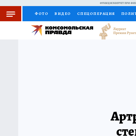
ФУНКЦИОНИРУЕТ ПРИ ФИН
ФОТО
ВИДЕО
СПЕЦОПЕРАЦИЯ
ПОЛИ
КОЛУМНИСТЫ
ПРОИСШЕСТВИЯ
НАЦИО
ЖЕНСКИЕ СЕКРЕТЫ
ПУТЕВОДИТЕЛЬ
С
РАДИО КП
РЕКЛАМА
КОНКУРСЫ И ТЕС
Артр
сте