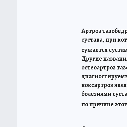
Артроз тазобед
сустава, при к
сужается суста
Другие названи
остеоартроз таз
диагностируемы
коксартроз явл
болезнями суст
по причине этог