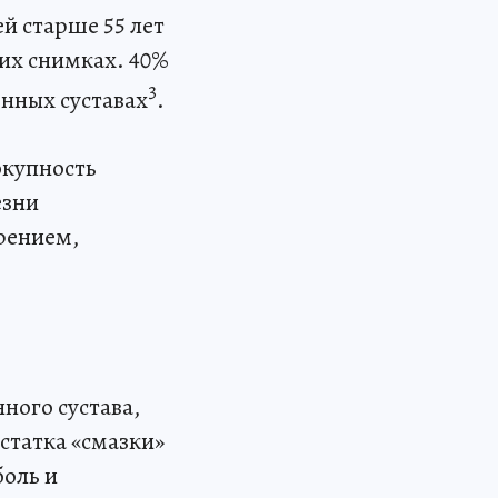
ей старше 55 лет
их снимках. 40%
3
енных суставах
.
окупность
езни
рением,
ного сустава,
статка «смазки»
боль и