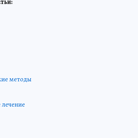
тьи:
кие методы
 лечение