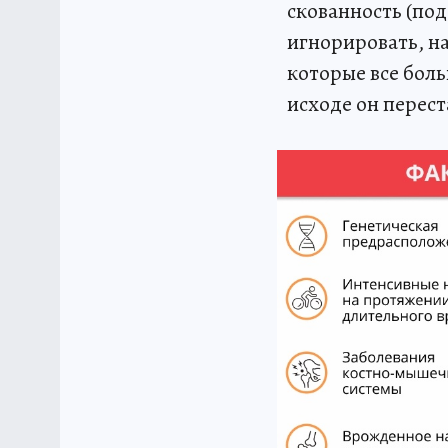
скованность (под
игнорировать, н
которые все бол
исходе он перес