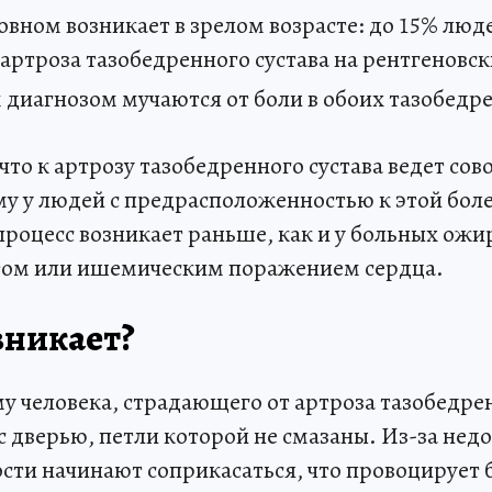
овном возникает в зрелом возрасте: до 15% люд
артроза тазобедренного сустава на рентгеновск
 диагнозом мучаются от боли в обоих тазобедр
что к артрозу тазобедренного сустава ведет сов
му у людей с предрасположенностью к этой бол
процесс возникает раньше, как и у больных ожи
том или ишемическим поражением сердца.
зникает?
у человека, страдающего от артроза тазобедрен
 дверью, петли которой не смазаны. Из-за недо
ости начинают соприкасаться, что провоцирует 