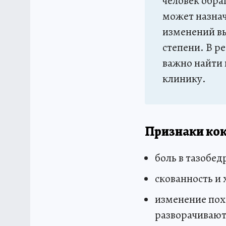
человек обра
может назнач
изменений вы
степени. В р
важно найти
клинику.
Признаки кок
боль в тазобед
скованность и х
изменение пох
разворачивают 