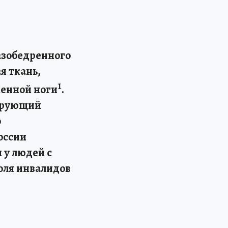
азобедренного
я ткань,
1
женной ноги
.
мирующий
о
оссии
 у людей с
оля инвалидов