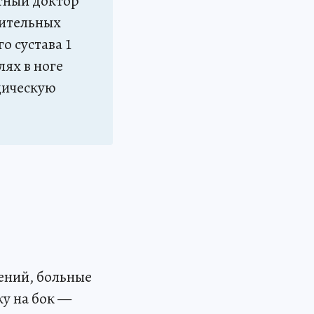
ытный доктор
чительных
о сустава 1
лях в ноге
дическую
ений, больные
ку на бок —