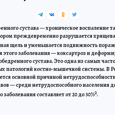
ренного сустава — хроническое воспаление т
отором преждевременно разрушается хрящева
вная щель и уменьшается подвижность пора
я этого заболевания — коксартроз и дефор
обедренного сустава. Это одна из самых част
х патологий костно-мышечной системы. В Р
яется основной причиной нетрудоспособности
авов — среди нетрудоспособного населения д
2
о заболевания составляет от 20 до 30%
.