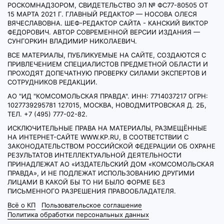
РОСКОМНАДЗОРОМ, СВИДЕТЕЛЬСТВО ЭЛ № ФС77-80505 ОТ
15 МАРТА 2021 Г. ГЛАВНЫЙ РЕДАКТОР — НОСОВА ОЛЕСЯ
ВЯЧЕСЛАВОВНА. ШЕФ-РЕДАКТОР САЙТА - КАНСКИЙ ВИКТОР
ФЕДОРОВИЧ. АВТОР СОВРЕМЕННОЙ ВЕРСИИ ИЗДАНИЯ —
СУНГОРКИН ВЛАДИМИР НИКОЛАЕВИЧ.
ВСЕ МАТЕРИАЛЫ, ПУБЛИКУЕМЫЕ НА САЙТЕ, СОЗДАЮТСЯ С
ПРИВЛЕЧЕНИЕМ СПЕЦИАЛИСТОВ ПРЕДМЕТНОЙ ОБЛАСТИ И
ПРОХОДЯТ ДОПЕЧАТНУЮ ПРОВЕРКУ СИЛАМИ ЭКСПЕРТОВ И
СОТРУДНИКОВ РЕДАКЦИИ.
АО "ИД "КОМСОМОЛЬСКАЯ ПРАВДА". ИНН: 7714037217 ОГРН:
1027739295781 127015, МОСКВА, НОВОДМИТРОВСКАЯ Д. 2Б,
ТЕЛ. +7 (495) 777-02-82.
ИСКЛЮЧИТЕЛЬНЫЕ ПРАВА НА МАТЕРИАЛЫ, РАЗМЕЩЁННЫЕ
НА ИНТЕРНЕТ-САЙТЕ WWW.KP.RU, В СООТВЕТСТВИИ С
ЗАКОНОДАТЕЛЬСТВОМ РОССИЙСКОЙ ФЕДЕРАЦИИ ОБ ОХРАНЕ
РЕЗУЛЬТАТОВ ИНТЕЛЛЕКТУАЛЬНОЙ ДЕЯТЕЛЬНОСТИ
ПРИНАДЛЕЖАТ АО «ИЗДАТЕЛЬСКИЙ ДОМ «КОМСОМОЛЬСКАЯ
ПРАВДА», И НЕ ПОДЛЕЖАТ ИСПОЛЬЗОВАНИЮ ДРУГИМИ
ЛИЦАМИ В КАКОЙ БЫ ТО НИ БЫЛО ФОРМЕ БЕЗ
ПИСЬМЕННОГО РАЗРЕШЕНИЯ ПРАВООБЛАДАТЕЛЯ.
Всё о КП
Пользовательское соглашение
Политика обработки персональных данных