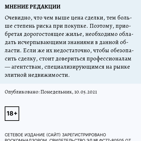
МНЕНИЕ РЕДАКЦИИ
Оче­вид­но, что чем вы­ше це­на сдел­ки, тем боль­
ше сте­пень рис­ка при по­куп­ке. По­это­му, при­о­
бре­тая до­ро­гос­то­я­щее жилье, не­об­хо­ди­мо об­ла­
дать ис­чер­пы­ва­ю­щи­ми зна­ни­я­ми в дан­ной об­
лас­ти. Если же их не­до­ста­точ­но, что­бы обез­опа­
сить сдел­ку, сто­ит до­ве­рить­ся про­фес­си­о­на­лам
— агент­ст­вам, спе­ци­а­ли­зи­ру­ю­щим­ся на рын­ке
элит­ной не­дви­жи­мос­ти.
Опубликовано: Понедельник, 10.05.2021
СЕТЕВОЕ ИЗДАНИЕ (САЙТ) ЗАРЕГИСТРИРОВАНО
РОСКОМНАДЗОРОМ, СВИДЕТЕЛЬСТВО ЭЛ № ФС77-80505 ОТ