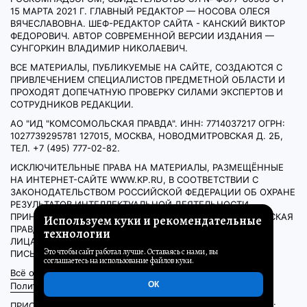
15 МАРТА 2021 Г. ГЛАВНЫЙ РЕДАКТОР — НОСОВА ОЛЕСЯ
ВЯЧЕСЛАВОВНА. ШЕФ-РЕДАКТОР САЙТА - КАНСКИЙ ВИКТОР
ФЕДОРОВИЧ. АВТОР СОВРЕМЕННОЙ ВЕРСИИ ИЗДАНИЯ —
СУНГОРКИН ВЛАДИМИР НИКОЛАЕВИЧ.
ВСЕ МАТЕРИАЛЫ, ПУБЛИКУЕМЫЕ НА САЙТЕ, СОЗДАЮТСЯ С
ПРИВЛЕЧЕНИЕМ СПЕЦИАЛИСТОВ ПРЕДМЕТНОЙ ОБЛАСТИ И
ПРОХОДЯТ ДОПЕЧАТНУЮ ПРОВЕРКУ СИЛАМИ ЭКСПЕРТОВ И
СОТРУДНИКОВ РЕДАКЦИИ.
АО "ИД "КОМСОМОЛЬСКАЯ ПРАВДА". ИНН: 7714037217 ОГРН:
1027739295781 127015, МОСКВА, НОВОДМИТРОВСКАЯ Д. 2Б,
ТЕЛ. +7 (495) 777-02-82.
ИСКЛЮЧИТЕЛЬНЫЕ ПРАВА НА МАТЕРИАЛЫ, РАЗМЕЩЁННЫЕ
НА ИНТЕРНЕТ-САЙТЕ WWW.KP.RU, В СООТВЕТСТВИИ С
ЗАКОНОДАТЕЛЬСТВОМ РОССИЙСКОЙ ФЕДЕРАЦИИ ОБ ОХРАНЕ
РЕЗУЛЬТАТОВ ИНТЕЛЛЕКТУАЛЬНОЙ ДЕЯТЕЛЬНОСТИ
ПРИНАДЛЕЖАТ АО «ИЗДАТЕЛЬСКИЙ ДОМ «КОМСОМОЛЬСКАЯ
Используем куки и рекомендательные
ПРАВДА», И НЕ ПОДЛЕЖАТ ИСПОЛЬЗОВАНИЮ ДРУГИМИ
технологии
ЛИЦАМИ В КАКОЙ БЫ ТО НИ БЫЛО ФОРМЕ БЕЗ
Это чтобы сайт работал лучше. Оставаясь с нами, вы
ПИСЬМЕННОГО РАЗРЕШЕНИЯ ПРАВООБЛАДАТЕЛЯ.
соглашаетесь на использование файлов куки.
Всё о КП
Пользовательское соглашение
ОК
Политика обработки персональных данных
ПРИОБРЕТЕНИЕ АВТОРСКИХ ПРАВ И СВЯЗЬ С РЕДАКЦИЕЙ: