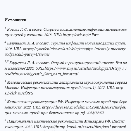
Источники:
1
Котова Г. С. и соавт. Острые неосложненные инфекции мочевыводя
щих путей у женщин. 2018. URL: https://clck.ru/rfPwc
2
Балушкина А. А. и соавт. Терапия инфекций мочевыводящих путей.
2019. URL: https://cyberleninka.ru/article/n/terapiya-infektsiy-mochevy
vodyaschih-putey-1/viewer
3,9
Ходырева Л. А. и соавт. Острый и рецидивирующий цистит. Что на
м известно? 2020. URL: https://www.rmj.ru/articles/urologiya/Ostryy_i_r
ecidiviruyuschiy_cistit_Chto_nam_izvestno/
4
Методические рекомендации департамента здравоохранения города
Москвы. Инфекции мочевыводящих путей (часть 1). 2017. URL: http
s://clck.ru/rfPxG
5
Клинические рекомендации РФ. Инфекции мочевых путей при бере
менности. 2022. URL: https://diseases.medelement.com/disease/инфек
ция-мочевых-путей-при-беременности-кр-рф-2022/17072
6
Национальные клинические рекомендации Минздрава РФ. Цистит
у женщин. 2021. URL: https://bsmp-kursk.ru/assets/files/local-protocol