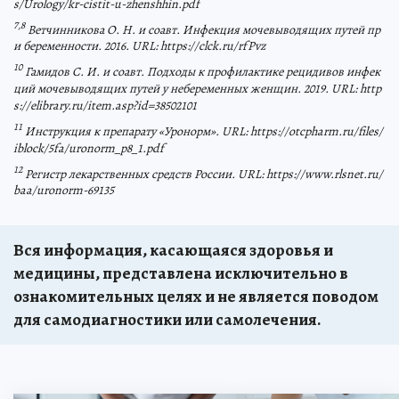
s/Urology/kr-cistit-u-zhenshhin.pdf
7,8
Ветчинникова О. Н. и соавт. Инфекция мочевыводящих путей пр
и беременности. 2016. URL: https://clck.ru/rfPvz
10
Гамидов С. И. и соавт. Подходы к профилактике рецидивов инфек
ций мочевыводящих путей у небеременных женщин. 2019. URL: http
s://elibrary.ru/item.asp?id=38502101
11
Инструкция к препарату «Уронорм». URL: https://otcpharm.ru/files/
iblock/5fa/uronorm_p8_1.pdf
12
Регистр лекарственных средств России. URL: https://www.rlsnet.ru/
baa/uronorm-69135
Вся информация, касающаяся здоровья и
медицины, представлена исключительно в
ознакомительных целях и не является поводом
для самодиагностики или самолечения.