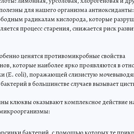
слоты: лимонная, урсоловая, хлорогеновая и др
к полезны для нашего организма антиоксиданты:
ободным радикалам кислорода, которые разруш
дляется процесс старения, снижается риск разв
собенно ценятся противомикробные свойства
ов, которые наиболее ярко проявляются в от
и (E. сoli), поражающей слизистую мочевыводя
 бактерий в большинстве случаев вызывает цист
ны клюквы оказывают комплексное действие н
 микроорганизмы:
рсинки бактерий, с помощью которых те прик