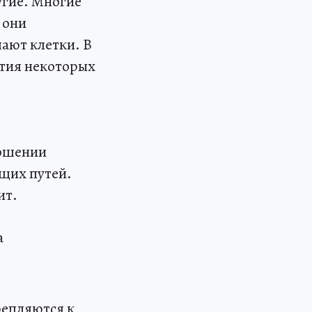
угие. Многие
 они
ают клетки. В
ития некоторых
ношении
щих путей.
ит.
а
репляются к