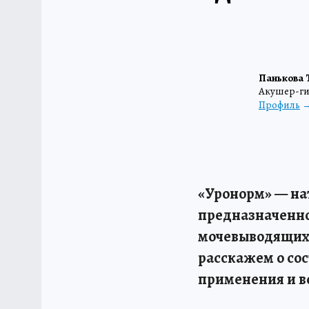
Панькова 
Акушер-ги
Профиль
«Уронорм» — нат
предназначенно
мочевыводящих 
расскажем о сос
применения и в