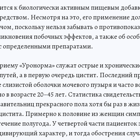
ится к биологически активным пищевым добавк
редством. Несмотря на это, его применение д
ачом, поскольку нельзя забывать о противопока
никновения побочных эффектов, а также об осо
с определенными препаратами.
риему «Уронорма» служат острые и хроническ
утей, а в первую очередь цистит. Последний п
 слизистой оболочки мочевого пузыря и часто в
 в возрасте 20–45 лет. Статистика свидетельств
авительниц прекрасного пола хотя бы раз в жи
цистита. Примерно к половине из женщин сим
ечение полугода. У четвертой части пациенток
ивирующий характер, и тогда обострения случ