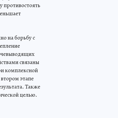
у противостоять
меньшает
но на борьбу с
репление
мочевыводящих
йствами связаны
ри комплексной
 втором этапе
езультата. Также
ической целью.