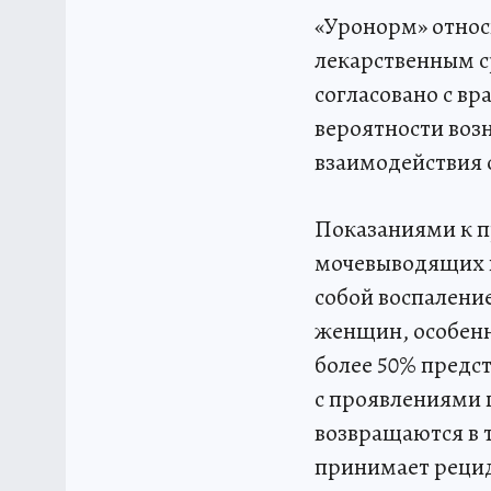
«Уронорм» относ
лекарственным с
согласовано с вр
вероятности воз
взаимодействия 
Показаниями к п
мочевыводящих п
собой воспаление
женщин, особенно
более 50% предст
с проявлениями 
возвращаются в т
принимает рецид