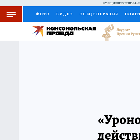
ФУНКЦИОНИРУЕТ ПРИ ФИН
ФОТО
ВИДЕО
СПЕЦОПЕРАЦИЯ
ПОЛИ
КОЛУМНИСТЫ
ПРОИСШЕСТВИЯ
НАЦИО
ЖЕНСКИЕ СЕКРЕТЫ
ПУТЕВОДИТЕЛЬ
С
РАДИО КП
РЕКЛАМА
КОНКУРСЫ И ТЕС
«Уроно
действ