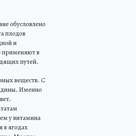
вие обусловлено
та плодов
дной и
о применяют в
одящих путей.
вных веществ. С
нидины. Именно
вет.
ьтатам
чем у витамина
 в ягодах