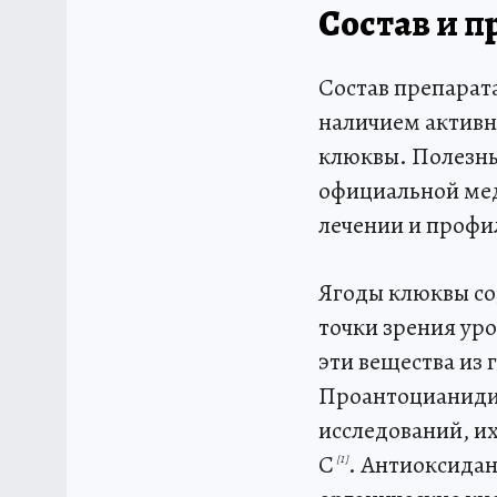
Состав и 
Состав препарат
наличием активн
клюквы. Полезны
официальной мед
лечении и профи
Ягоды клюквы со
точки зрения ур
эти вещества из
Проантоцианиди
исследований, их
С
. Антиоксида
[1]