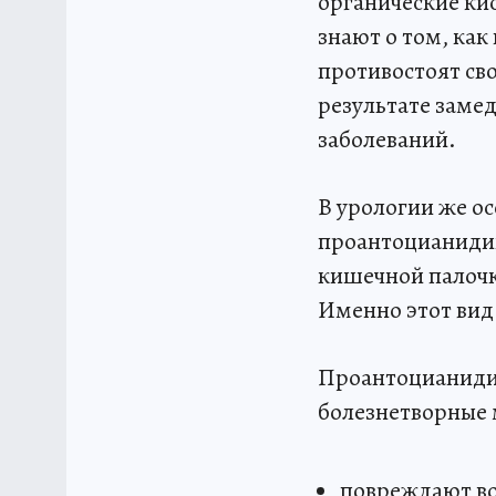
органические ки
знают о том, ка
противостоят св
результате заме
заболеваний.
В урологии же о
проантоцианидин
кишечной палочк
Именно этот вид
Проантоцианиди
болезнетворные
повреждают во