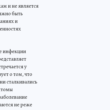
ам и не является
олжно быть
заниях и
бенностях
ие инфекции
редставляет
стречается у
ует о том, что
зни сталкивались
птомы
 заболевание
аются не реже