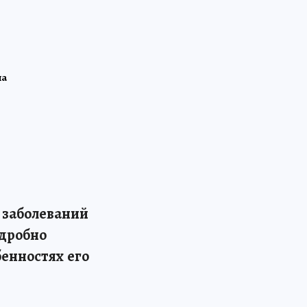
на
 заболеваний
одробно
бенностях его