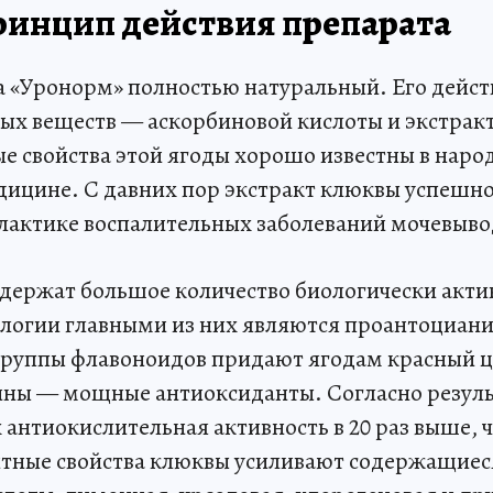
принцип действия препарата
а «Уронорм» полностью натуральный. Его дейст
ых веществ — аскорбиновой кислоты и экстрак
е свойства этой ягоды хорошо известны в наро
ицине. С давних пор экстракт клюквы успешн
лактике воспалительных заболеваний мочевыв
держат большое количество биологически акти
ологии главными из них являются проантоциа
 группы флавоноидов придают ягодам красный ц
ны — мощные антиоксиданты. Согласно резул
 антиокислительная активность в 20 раз выше, 
нтные свойства клюквы усиливают содержащиеся