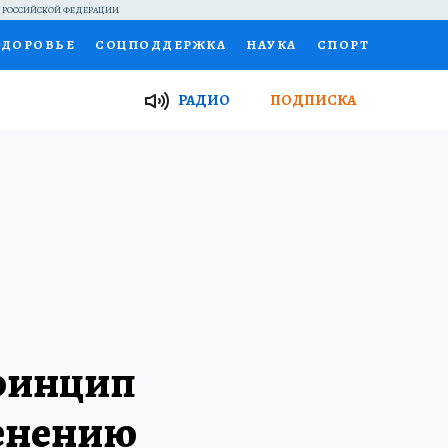
Й РОССИЙСКОЙ ФЕДЕРАЦИИ
ЗДОРОВЬЕ
СОЦПОДДЕРЖКА
НАУКА
СПОРТ
ТОР
ФИНАНСЫ
Я ЗНАЮ
СЕМЬЯ
РАДИО
ПОДПИСКА
И
РАБОТА У НАС
ГИД ПОТРЕБИТЕЛЯ
ВСЕ О КП
принцип
менению