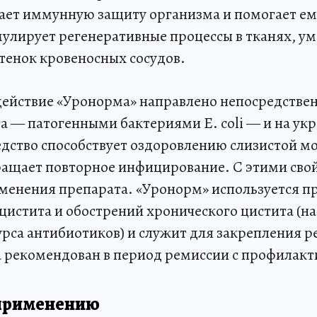
вает иммунную защиту организма и помогает ем
улирует регенеративные процессы в тканях, у
тенок кровеносных сосудов.
действие «Уронорма» направлено непосредствен
а — патогенными бактериями E. сoli — и на ук
дство способствует оздоровлению слизистой 
ращает повторное инфицирование. С этими сво
менения препарата. «Уронорм» используется п
цистита и обострений хронического цистита (на
урса антибиотиков) и служит для закрепления р
 рекомендован в период ремиссии с профилакт
 применению