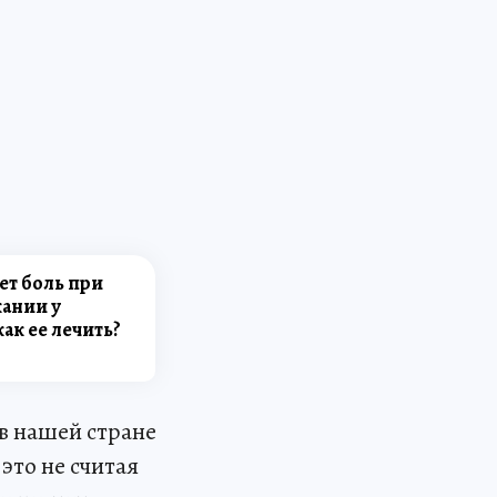
ет боль при
ании у
ак ее лечить?
 в нашей стране
это не считая