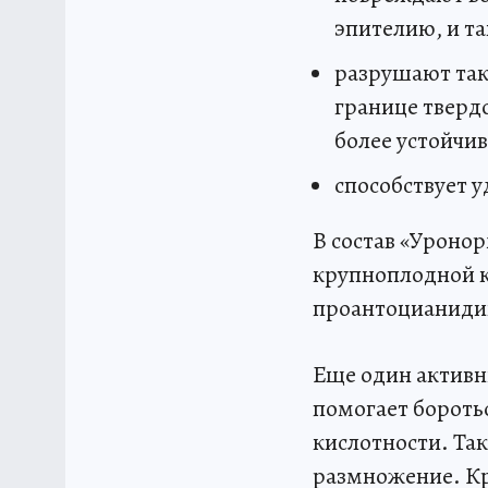
эпителию, и т
разрушают так
границе тверд
более устойчи
способствует 
В состав «Уроно
крупноплодной к
проантоцианидин
Еще один активн
помогает боротьс
кислотности. Так
размножение. Кр