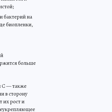
истой;
и бактерий на
де биопленки,
ой
ержится больше
 С — также
чи в сторону
т их рост и
бщеукрепляющее