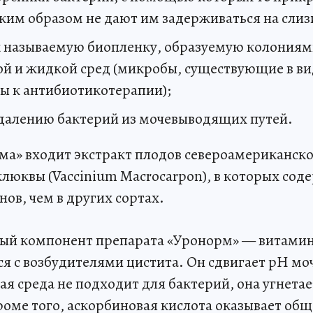
аким образом не дают им задерживаться на слиз
 называемую биопленку, образуемую колониям
ой и жидкой сред (микробы, существующие в ви
вы к антибиотикотерапии);
удалению бактерий из мочевыводящих путей.
рма» входит экстракт плодов североамериканск
люквы (Vaccinium Macrocarpon), в которых сод
ов, чем в других сортах.
ый компонент препарата «Уронорм» — витамин
я с возбудителями цистита. Он сдвигает pH мо
ая среда не подходит для бактерий, она угнетае
оме того, аскорбиновая кислота оказывает о