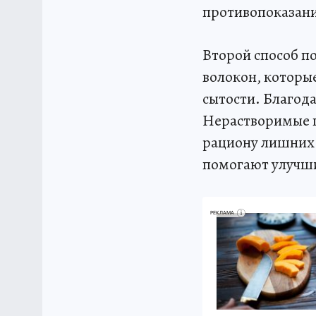
противопоказани
Второй способ п
волокон, которы
сытости. Благод
Нерастворимые п
рациону лишних 
помогают улучш
РЕКЛАМА