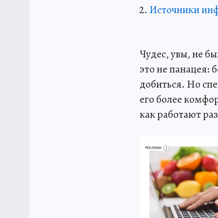
Источники ин
Чудес, увы, не б
это не панацея: 
добиться. Но сп
его более комфор
как работают ра
РЕКЛАМА