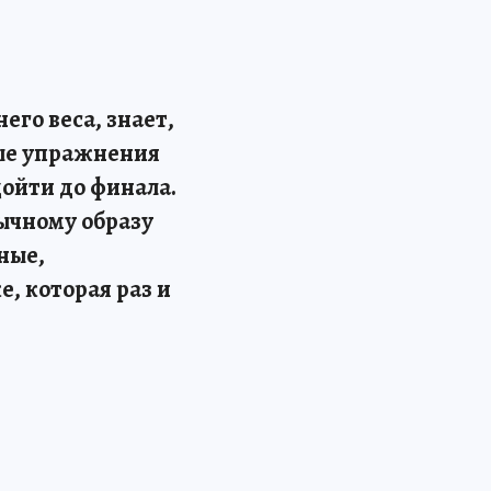
его веса, знает,
ные упражнения
дойти до финала.
вычному образу
ные,
е, которая раз и