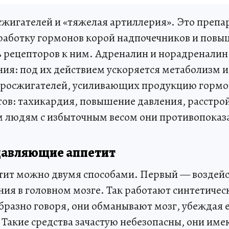
сжигателей и «тяжелая артиллерия». Это препа
аботку гормонов корой надпочечников и пов
ь рецепторов к ним. Адреналин и норадреналин
ния: под их действием ускоряется метаболизм 
иросжигателей, усиливающих продукцию гормо
ов: тахикардия, повышение давления, расстро
 людям с избыточным весом они противопоказ
давляющие аппетит
ит можно двумя способами. Первый — воздейс
ния в головном мозге. Так работают синтетиче
разно говоря, они обманывают мозг, убеждая ег
 Такие средства зачастую небезопасны, они име