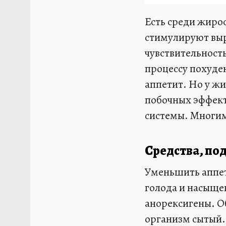
Есть среди жиро
стимулируют выр
чувствительност
процессу похуде
аппетит. Но у ж
побочных эффект
системы. Многим
Средства, по
Уменьшить аппет
голода и насыще
анорексигены. Об
организм сытый.