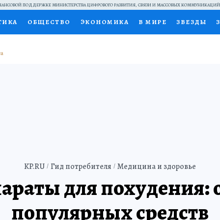
АНСОВОЙ ПОДДЕРЖКЕ МИНИСТЕРСТВА ЦИФРОВОГО РАЗВИТИЯ, СВЯЗИ И МАССОВЫХ КОММУНИКАЦИ
ТИКА
ОБЩЕСТВО
ЭКОНОМИКА
В МИРЕ
ЗВЕЗДЫ
НАЛЬНЫЕ ПРОЕКТЫ РОССИИ
ВЫБОР ЭКСПЕРТОВ
ДОК
ПЕЦПРОЕКТЫ
ПРЕСС-ЦЕНТР
ТЕЛЕВИЗОР
КОЛЛЕКЦИ
ТЫ
KP.RU
Гид потребителя
Медицина и здоровье
араты для похудения: 
популярных средств