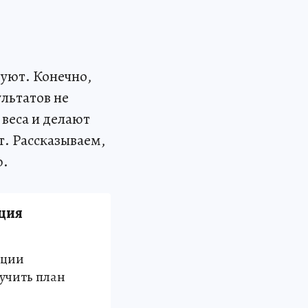
вуют. Конечно,
ультатов не
веса и делают
т. Рассказываем,
ю.
ция
ации
учить план