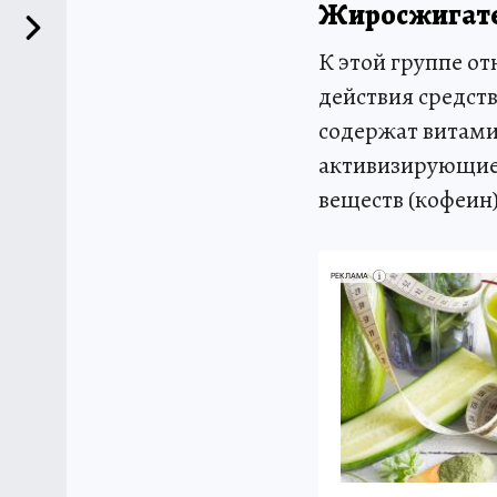
Жиросжигате
К этой группе о
действия средс
содержат витами
активизирующие 
веществ (кофеин
РЕКЛАМА