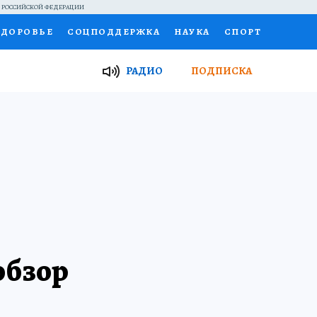
Й РОССИЙСКОЙ ФЕДЕРАЦИИ
ЗДОРОВЬЕ
СОЦПОДДЕРЖКА
НАУКА
СПОРТ
ТОР
ФИНАНСЫ
Я ЗНАЮ
СЕМЬЯ
РАДИО
ПОДПИСКА
И
РАБОТА У НАС
ГИД ПОТРЕБИТЕЛЯ
ВСЕ О КП
обзор