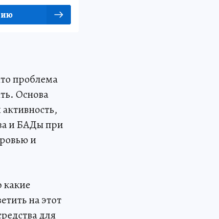
цию
что проблема
ть. Основа
 активность,
ва и БАДы при
оровью и
 какие
етить на этот
средства для