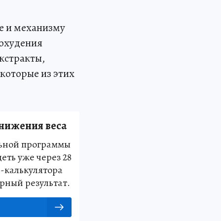
ре и механизму
охудения
кстракты,
которые из этих
снижения веса
ьной программы
еть уже через 28
-калькулятора
рный результат.