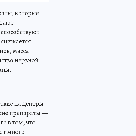
раты, которые
ышают
 способствуют
и снижается
нов, масса
йство нервной
аны.
твие на центры
ские препараты —
о в том, что
ют много