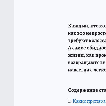
Каждый, кто хот
как это непрос
требуют колосса
А самое обидное
жизни, как про
возвращаются вн
навсегда с легк
Содержание ста
Какие препара