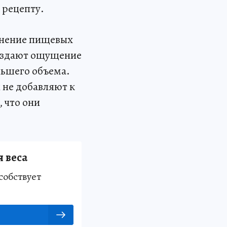
 рецепту.
енение пищевых
создают ощущение
ньшего объема.
 не добавляют к
 что они
 веса
собствует
.