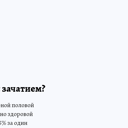
 зачатием?
рной половой
нно здоровой
5% за один