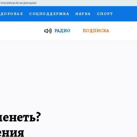
Й РОССИЙСКОЙ ФЕДЕРАЦИИ
ЗДОРОВЬЕ
СОЦПОДДЕРЖКА
НАУКА
СПОРТ
ТОР
ФИНАНСЫ
Я ЗНАЮ
СЕМЬЯ
РАДИО
ПОДПИСКА
И
РАБОТА У НАС
ГИД ПОТРЕБИТЕЛЯ
ВСЕ О КП
менеть?
ения