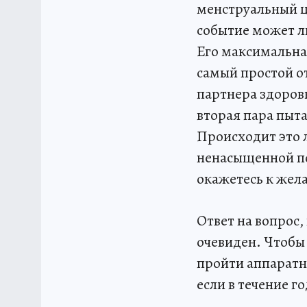
менструальный ц
событие может л
Его максимальна
самый простой от
партнера здоров
вторая пара пыта
Происходит это л
ненасыщенной по
окажетесь к жел
Ответ на вопрос,
очевиден. Чтобы 
пройти аппаратн
если в течение г