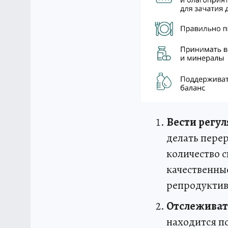
Вести регу
делать перер
количество 
качественные
репродуктив
Отслеживать
находится п