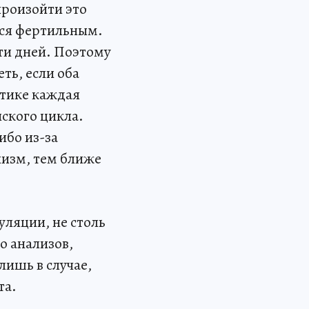
произойти это
тся фертильным.
ти дней. Поэтому
ть, если оба
стике каждая
нского цикла.
ибо из-за
низм, тем ближе
уляции, не столь
о анализов,
лишь в случае,
та.