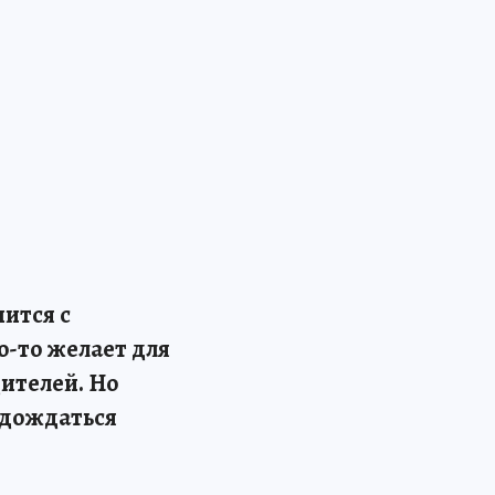
пится с
о-то желает для
дителей. Но
т дождаться