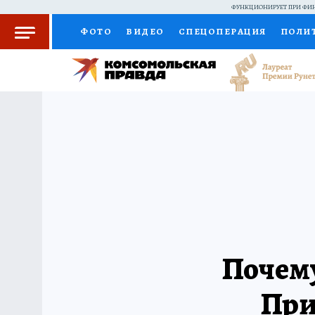
ФУНКЦИОНИРУЕТ ПРИ ФИН
ФОТО
ВИДЕО
СПЕЦОПЕРАЦИЯ
ПОЛИ
КОЛУМНИСТЫ
ПРОИСШЕСТВИЯ
НАЦИО
ЖЕНСКИЕ СЕКРЕТЫ
ПУТЕВОДИТЕЛЬ
С
РАДИО КП
РЕКЛАМА
КОНКУРСЫ И ТЕС
Почему
При