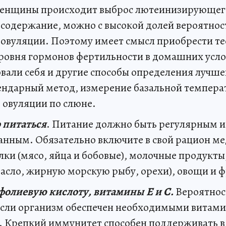
енщины происходит выброс лютеинизирующего
 содержание, можно с высокой долей вероятнос
 овуляции. Поэтому имеет смысл приобрести те
ровня гормонов фертильности в домашних усл
вали себя и другие способы определения лучше
лендарный метод, измерение базальной темпера
 овуляции по слюне.
 питаться
. Питание должно быть регулярным и
анным. Обязательно включите в свой рацион м
лки (мясо, яйца и бобовые), молочные продукт
масло, жирную морскую рыбу, орехи), овощи и 
олиевую кислоту, витамины E и C.
Вероятнос
 если организм обеспечен необходимыми витам
 Крепкий иммунитет способен поддерживать в