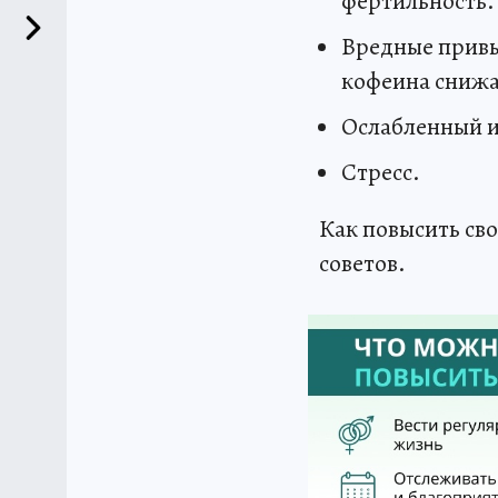
фертильность.
Вредные привы
кофеина снижа
Ослабленный и
Стресс.
Как повысить сво
советов.