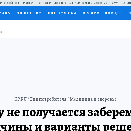
АНСОВОЙ ПОДДЕРЖКЕ МИНИСТЕРСТВА ЦИФРОВОГО РАЗВИТИЯ, СВЯЗИ И МАССОВЫХ КОММУНИКАЦИ
ТИКА
ОБЩЕСТВО
ЭКОНОМИКА
В МИРЕ
ЗВЕЗДЫ
НАЛЬНЫЕ ПРОЕКТЫ РОССИИ
ВЫБОР ЭКСПЕРТОВ
ДОК
ПЕЦПРОЕКТЫ
ПРЕСС-ЦЕНТР
ТЕЛЕВИЗОР
КОЛЛЕКЦИ
ТЫ
KP.RU
Гид потребителя
Медицина и здоровье
 не получается забере
чины и варианты реш