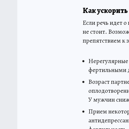
Как ускорить
Если речь идет о
не стоит. Возмо
препятствием к 
Нерегулярные 
фертильными 
Возраст партн
оплодотворени
У мужчин сниж
Прием некотор
антидепрессан