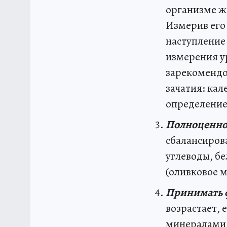
организме ж
Измерив его
наступление
измерения у
зарекомендо
зачатия: ка
определение
Полноценно
сбалансиров
углеводы, бе
(оливковое 
Принимать ф
возрастает,
минералами.