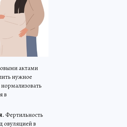
ловыми актами
опить нужное
— нормализовать
я в
я
. Фертильность
д овуляцией в