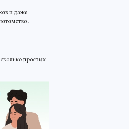
ков и даже
потомство.
есколько простых