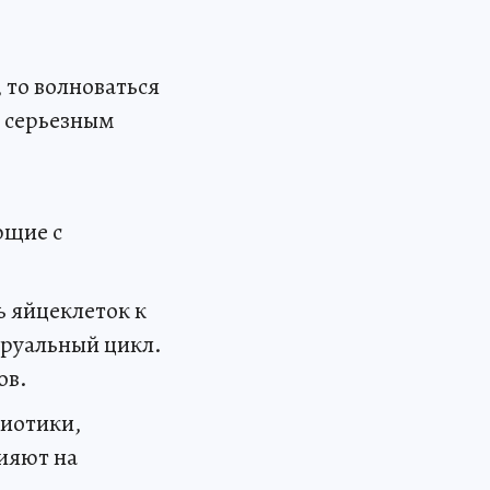
 то волноваться
я серьезным
ющие с
ь яйцеклеток к
труальный цикл.
ов.
биотики,
ияют на