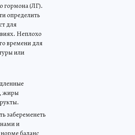
 гормона (ЛГ).
ти определить
ст для
овиях. Неплохо
го времени для
туры или
едленные
ы, жиры
фрукты.
ть забеременеть
инами и
 норме баланс