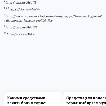
4
https://clck.ru/M6dWs
5,6,9
https://clck.ru/M6dVv
7
https://www.rmj.ru/articles/otorinolaringologiya/Hronicheskiy_tonzilli
t_diagnostika_lechenie_profilaktika/
8
https://clck.ru/M6dWP
10
https://clck.ru/M6cen
Какими средствами
Средства для полос
лечить боль в горле:
горла: выбираем ну