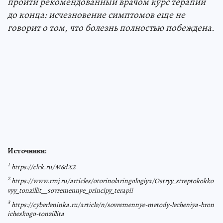
пройти рекомендованный врачом курс терапии
до конца: исчезновение симптомов еще не
говорит о том, что болезнь полностью побеждена.
Источники:
1
https://clck.ru/M6dX2
2
https://www.rmj.ru/articles/otorinolaringologiya/Ostryy_streptokokko
vyy_tonzillit__sovremennye_principy_terapii
3
https://cyberleninka.ru/article/n/sovremennye-metody-lecheniya-hron
icheskogo-tonzillita