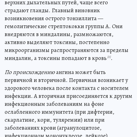
верхних дыхательных путей, чаще всего
страдают гланды. Главный виновник
возникновения острого тонзиллита —
гемолитические стрептококки группы А. Они
внедряются в миндалины, размножаются,
активно выделяют токсины, постепенно
микроорганизмы распространяются за пределы
миндалин, а токсины попадают в кровь
.
[1]
По происхождению
ангина может быть
первичной и вторичной. Первичная возникает у
здорового человека после контакта с носителем
инфекции. А вторичная присоединяется к другим
инфекционным заболеваниям на фоне
ослабленного иммунитета (при дифтерии,
скарлатине, кори, туляремии) или при
заболеваниях крови (агранулоцитозе,
инфекционном мононуклеозе, лейкозе).